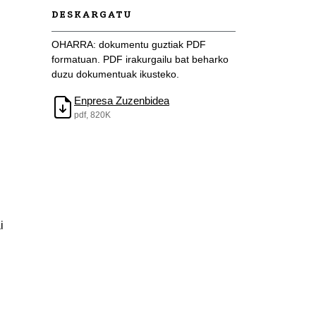
DESKARGATU
OHARRA: dokumentu guztiak PDF
formatuan. PDF irakurgailu bat beharko
duzu dokumentuak ikusteko.
Enpresa Zuzenbidea
pdf, 820K
i