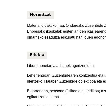
Norentzat
Material didaktiko hau, Ondarezko Zuzenbide Zi
Enpresako ikasketak egiten ari den ikaslearen
oinarrizko ezagutza eskuratu nahi duen edonore
Edukia
Liburu honetan atal hauek agertzen dira:
Lehenengoan, Zuzenbidearen kontzeptua eta jat
ulertzeko. Halaber, Zuzenbide objektiboa eta e
Bigarrenean, pertsona (fisikoa eta juridikoa) 
egikaritzen dituena.