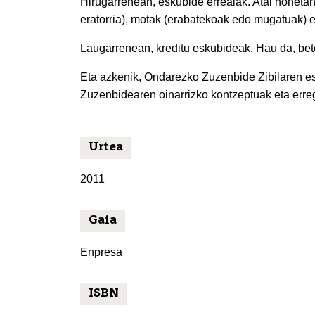
Hirugarrenean, eskubide errealak. Atal honeta
eratorria), motak (erabatekoak edo mugatuak) et
Laugarrenean, kreditu eskubideak. Hau da, bete
Eta azkenik, Ondarezko Zuzenbide Zibilaren e
Zuzenbidearen oinarrizko kontzeptuak eta erre
Urtea
2011
Gaia
Enpresa
ISBN