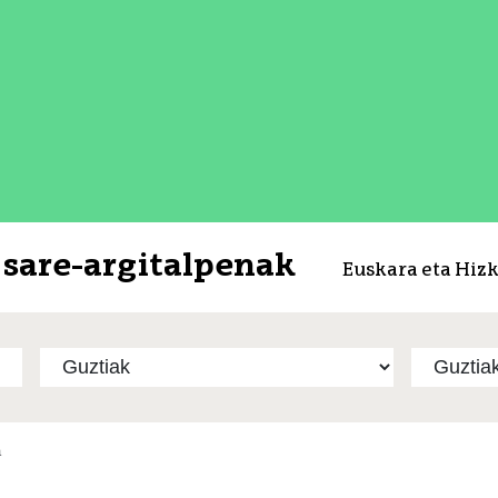
sare-argitalpenak
Euskara eta Hiz
a