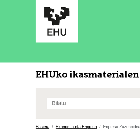
EHUko ikasmaterialen 
Bilatu
atarian
Bilaketa
aurreratua…
Hasiera
Ekonomia eta Enpresa
Enpresa Zuzenbide