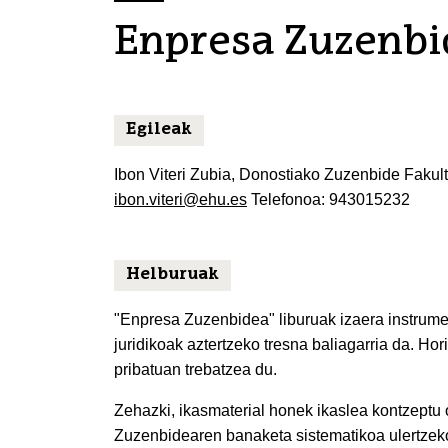
Enpresa Zuzenbi
Egileak
Ibon Viteri Zubia, Donostiako Zuzenbide Fakult
ibon.viteri@ehu.es
Telefonoa: 943015232
Helburuak
"Enpresa Zuzenbidea" liburuak izaera instrum
juridikoak aztertzeko tresna baliagarria da. Ho
pribatuan trebatzea du.
Zehazki, ikasmaterial honek ikaslea kontzeptu 
Zuzenbidearen banaketa sistematikoa ulertzek