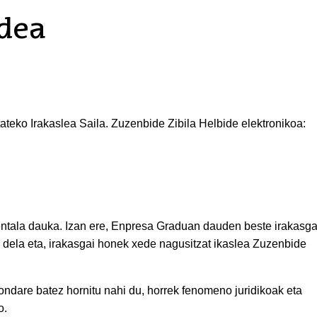
dea
ateko Irakaslea Saila. Zuzenbide Zibila Helbide elektronikoa:
entala dauka. Izan ere, Enpresa Graduan dauden beste irakasga
ri dela eta, irakasgai honek xede nagusitzat ikaslea Zuzenbide
ondare batez hornitu nahi du, horrek fenomeno juridikoak eta
o.