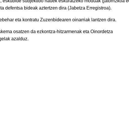
n, eskubide subjektibo hauek eskuratzeko moduak (jatorrizkoa 
a defentsa bideak aztertzen dira (Jabetza Erregistroa).
behar eta kontratu Zuzenbidearen oinarriak lantzen dira.
skema osatzen da ezkontza-hitzarmenak eta Oinordetza
gelak azalduz.