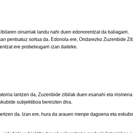
bilaren oinarriak landu nahi duen edonorentzat da baliagarri.
gan pentsatuz sortua da. Edonola ere, Ondarezko Zuzenbide Zib
ntzat ere probetxugarri izan daiteke.
orria lantzen da, Zuzenbide zibilak duen esanahi eta irismen
skubide subjektiboa bereizten dira.
aztertzen da. Izan ere, hura da arauen menpe dagoena eta eskub