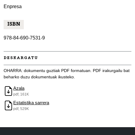
Enpresa
ISBN
978-84-690-7531-9
DESKARGATU
OHARRA: dokumentu guztiak PDF formatuan. PDF irakurgailu bat
beharko duzu dokumentuak ikusteko.
Azala
pdf, 161K
Estatistika sarrera
pdf, 529K