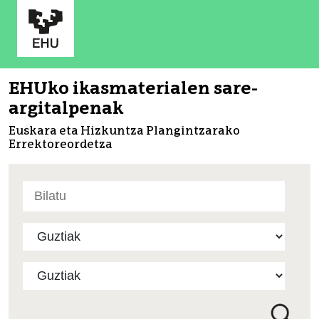
EHUko ikasmaterialen sare-
argitalpenak
Euskara eta Hizkuntza Plangintzarako
Errektoreordetza
Bilatu
atarian