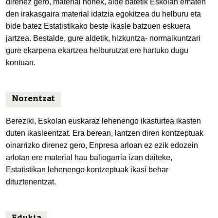
direnez gero, material honek, alde batetik Eskolan ematen
den irakasgaira material idatzia egokitzea du helburu eta
bide batez Estatistikako beste ikasle batzuen eskuera
jartzea. Bestalde, gure aldetik, hizkuntza- normalkuntzari
gure ekarpena ekartzea helburutzat ere hartuko dugu
kontuan.
Norentzat
Bereziki, Eskolan euskaraz lehenengo ikasturtea ikasten
duten ikasleentzat. Era berean, lantzen diren kontzeptuak
oinarrizko direnez gero, Enpresa arloan ez ezik edozein
arlotan ere material hau baliogarria izan daiteke,
Estatistikan lehenengo kontzeptuak ikasi behar
dituztenentzat.