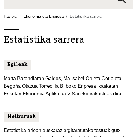
Bilaketa
aurreratua…
Hasiera
Ekonomia eta Enpresa
Estatistika sarrera
Estatistika sarrera
Egileak
Marta Barandiaran Galdos, Ma Isabel Orueta Coria eta
Begoña Otazua Torrecilla Bilboko Enpresa Ikasketen
Eskolan Ekonomia Aplikatua V Saileko irakasleak dira.
Helburuak
Estatistika-arloan euskaraz argitaratutako testuak gutxi