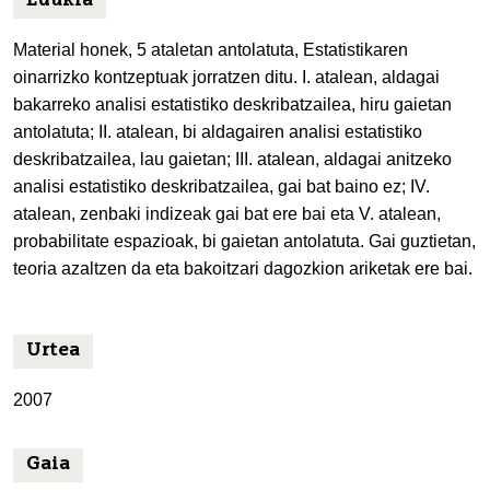
Edukia
Material honek, 5 ataletan antolatuta, Estatistikaren
oinarrizko kontzeptuak jorratzen ditu. I. atalean, aldagai
bakarreko analisi estatistiko deskribatzailea, hiru gaietan
antolatuta; II. atalean, bi aldagairen analisi estatistiko
deskribatzailea, lau gaietan; III. atalean, aldagai anitzeko
analisi estatistiko deskribatzailea, gai bat baino ez; IV.
atalean, zenbaki indizeak gai bat ere bai eta V. atalean,
probabilitate espazioak, bi gaietan antolatuta. Gai guztietan,
teoria azaltzen da eta bakoitzari dagozkion ariketak ere bai.
Urtea
2007
Gaia