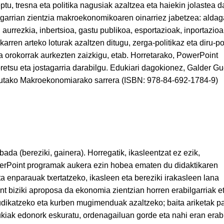
 tresna eta politika nagusiak azaltzea eta haiekin jolastea da
arrian zientzia makroekonomikoaren oinarriez jabetzea: aldag
rrezkia, inbertsioa, gastu publikoa, esportazioak, inportazioa
arren arteko loturak azaltzen ditugu, zerga-politikaz eta diru-po
eia orokorrak aurkezten zaizkigu, etab. Horretarako, PowerPoint
retsu eta jostagarria darabilgu. Edukiari dagokionez, Galder 
tutako Makroekonomiarako sarrera (ISBN: 978-84-692-1784-9)
bada (bereziki, gainera). Horregatik, ikasleentzat ez ezik,
PowerPoint programak aukera ezin hobea ematen du didaktikaren
enparauak txertatzeko, ikasleen eta bereziki irakasleen lana
nt biziki aproposa da ekonomia zientzian horren erabilgarriak e
 irudikatzeko eta kurben mugimenduak azaltzeko; baita ariketak 
kiak edonork eskuratu, ordenagailuan gorde eta nahi eran erabi