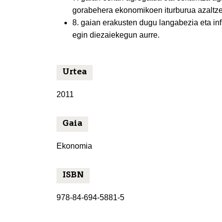
gorabehera ekonomikoen iturburua azaltzek
8. gaian erakusten dugu langabezia eta infl
egin diezaiekegun aurre.
Urtea
2011
Gaia
Ekonomia
ISBN
978-84-694-5881-5