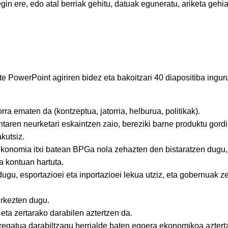
gin ere, edo atal berriak gehitu, datuak eguneratu, ariketa gehi
te PowerPoint agiriren bidez eta bakoitzari 40 diapositiba ingur
a ematen da (kontzeptua, jatorria, helburua, politikak).
entaren neurketari eskaintzen zaio, bereziki barne produktu gord
kutsiz.
, ekonomia itxi batean BPGa nola zehazten den bistaratzen dugu,
a kontuan hartuta.
dugu, esportazioei eta inportazioei lekua utziz, eta gobernuak z
urkezten dugu.
 eta zertarako darabilen aztertzen da.
gregatua darabiltzagu herrialde baten egoera ekonomikoa aztert