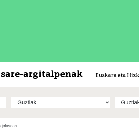
sare-argitalpenak
Euskara eta Hiz
 jolasean