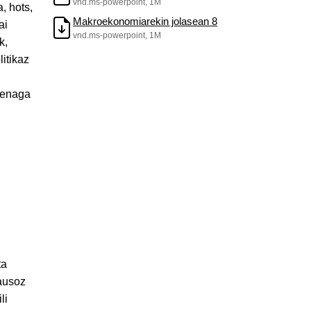
vnd.ms-powerpoint, 1M
, hots,
Makroekonomiarekin jolasean 8
ai
vnd.ms-powerpoint, 1M
k,
litikaz
Guenaga
ta
pausoz
li