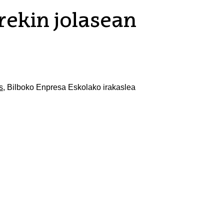
ekin jolasean
s
, Bilboko Enpresa Eskolako irakaslea