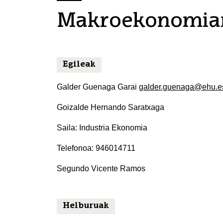
Makroekonomiar
Egileak
Galder Guenaga Garai
galder.guenaga@ehu.e
Goizalde Hernando Saratxaga
Saila: Industria Ekonomia
Telefonoa: 946014711
Segundo Vicente Ramos
Helburuak