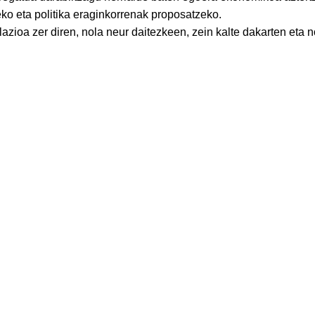
o eta politika eraginkorrenak proposatzeko.
azioa zer diren, nola neur daitezkeen, zein kalte dakarten eta n