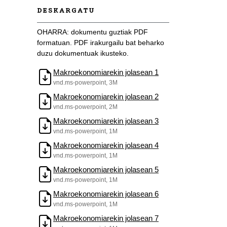
DESKARGATU
OHARRA: dokumentu guztiak PDF
formatuan. PDF irakurgailu bat beharko
duzu dokumentuak ikusteko.
Makroekonomiarekin jolasean 1
vnd.ms-powerpoint, 3M
Makroekonomiarekin jolasean 2
vnd.ms-powerpoint, 2M
Makroekonomiarekin jolasean 3
vnd.ms-powerpoint, 1M
Makroekonomiarekin jolasean 4
vnd.ms-powerpoint, 1M
Makroekonomiarekin jolasean 5
vnd.ms-powerpoint, 1M
Makroekonomiarekin jolasean 6
vnd.ms-powerpoint, 1M
Makroekonomiarekin jolasean 7