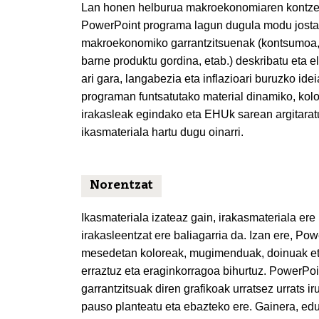
Lan honen helburua makroekonomiaren kontzeptu,
PowerPoint programa lagun dugula modu jostag
makroekonomiko garrantzitsuenak (kontsumoa, au
barne produktu gordina, etab.) deskribatu eta elk
ari gara, langabezia eta inflazioari buruzko id
programan funtsatutako material dinamiko, kolo
irakasleak egindako eta EHUk sarean argitara
ikasmateriala hartu dugu oinarri.
Norentzat
Ikasmateriala izateaz gain, irakasmateriala ere 
irakasleentzat ere baliagarria da. Izan ere, 
mesedetan koloreak, mugimenduak, doinuak eta 
erraztuz eta eraginkorragoa bihurtuz. PowerPoi
garrantzitsuak diren grafikoak urratsez urrats
pauso planteatu eta ebazteko ere. Gainera, edu