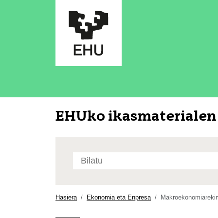
EHUko ikasmaterialen 
Bilatu
atarian
Bilaketa
aurreratua…
Hasiera
Ekonomia eta Enpresa
Makroekonomiarekin