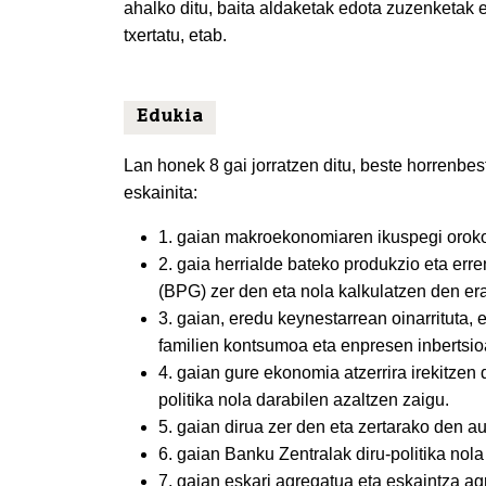
ahalko ditu, baita aldaketak edota zuzenketak e
txertatu, etab.
Edukia
Lan honek 8 gai jorratzen ditu, beste horrenbes
eskainita:
1. gaian makroekonomiaren ikuspegi orokorr
2. gaia herrialde bateko produkzio eta err
(BPG) zer den eta nola kalkulatzen den era
3. gaian, eredu keynestarrean oinarrituta
familien kontsumoa eta enpresen inbertsio
4. gaian gure ekonomia atzerrira irekitzen 
politika nola darabilen azaltzen zaigu.
5. gaian dirua zer den eta zertarako den a
6. gaian Banku Zentralak diru-politika nola
7. gaian eskari agregatua eta eskaintza a