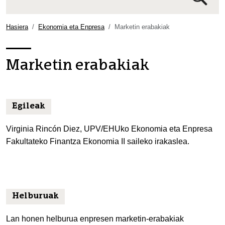
Bilaketa
aurreratua…
Hasiera
Ekonomia eta Enpresa
Marketin erabakiak
Marketin erabakiak
Egileak
Virginia Rincón Diez, UPV/EHUko Ekonomia eta Enpresa
Fakultateko Finantza Ekonomia II saileko irakaslea.
Helburuak
Lan honen helburua enpresen marketin-erabakiak