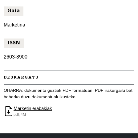
Gaia
Marketina
ISSN
2603-8900
DESKARGATU
OHARRA: dokumentu guztiak PDF formatuan. PDF irakurgailu bat
beharko duzu dokumentuak ikusteko.
Marketin erabakiak
pdf, 4M