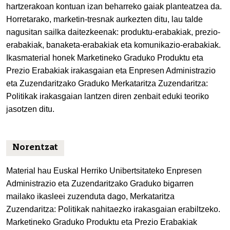
hartzerakoan kontuan izan beharreko gaiak planteatzea da.
Horretarako, marketin-tresnak aurkezten ditu, lau talde
nagusitan sailka daitezkeenak: produktu-erabakiak, prezio-
erabakiak, banaketa-erabakiak eta komunikazio-erabakiak.
Ikasmaterial honek Marketineko Graduko Produktu eta
Prezio Erabakiak irakasgaian eta Enpresen Administrazio
eta Zuzendaritzako Graduko Merkataritza Zuzendaritza:
Politikak irakasgaian lantzen diren zenbait eduki teoriko
jasotzen ditu.
Norentzat
Material hau Euskal Herriko Unibertsitateko Enpresen
Administrazio eta Zuzendaritzako Graduko bigarren
mailako ikasleei zuzenduta dago, Merkataritza
Zuzendaritza: Politikak nahitaezko irakasgaian erabiltzeko.
Marketineko Graduko Produktu eta Prezio Erabakiak