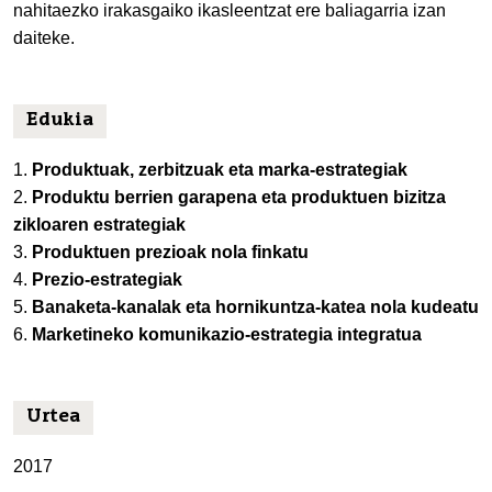
nahitaezko irakasgaiko ikasleentzat ere baliagarria izan
daiteke.
Edukia
1.
Produktuak, zerbitzuak eta marka-estrategiak
2.
Produktu berrien garapena eta produktuen bizitza
zikloaren estrategiak
3.
Produktuen prezioak nola finkatu
4.
Prezio-estrategiak
5.
Banaketa-kanalak eta hornikuntza-katea nola kudeatu
6.
Marketineko komunikazio-estrategia integratua
Urtea
2017