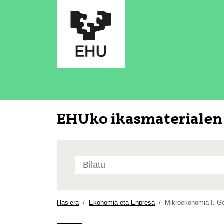
EHUko ikasmaterialen 
Bilatu
atarian
Bilaketa
aurreratua…
Hasiera
Ekonomia eta Enpresa
Mikroekonomia I. Ge