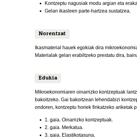
Kontzeptu nagusiak modu argian eta erakar
Gelan ikasleen parte-hartzea sustatzea.
Norentzat
Ikasmaterial hauek egokiak dira mikroekonomiar
Materialak gelan erabiltzeko prestatu dira, bai
Edukia
Mikroekonomiaren oinarrizko kontzeptuak lantzeko
bakoitzeko. Gai bakoitzean lehendabizi kontzept
ondoren, kontzeptu horiek finkatzeko ariketak p
1. gaia. Oinarrizko kontzeptuak.
2. gaia. Merkatua.
3. gaia. Elastikotasuna.