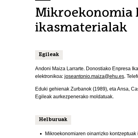
Mikroekonomia I
ikasmaterialak
Egileak
Andoni Maiza Larrarte. Donostiako Enpresa Ika
elektronikoa:
joseantonio.maiza@ehu.es
. Tele
Eduki gehienak Zurbanok (1989), eta Ansa, Castr
Egileak aurkezpenerako moldatuak.
Helburuak
Mikroekonomiaren oinarrizko kontzeptuak 