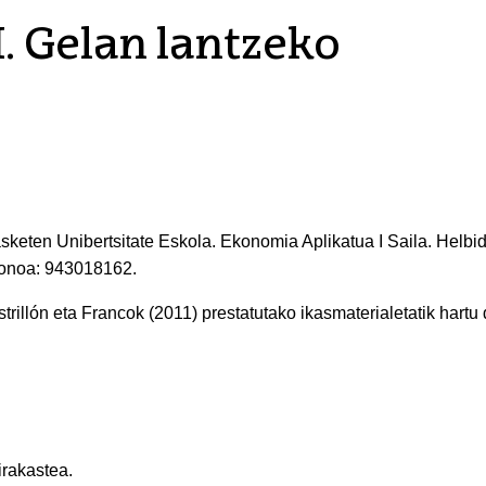
. Gelan lantzeko
sketen Unibertsitate Eskola. Ekonomia Aplikatua I Saila. Helbi
fonoa: 943018162.
illón eta Francok (2011) prestatutako ikasmaterialetatik hartu d
irakastea.