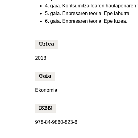
4. gaia. Kontsumitzailearen hautapenaren t
5. gaia. Enpresaren teoria. Epe laburra.
6. gaia. Enpresaren teoria. Epe luzea.
Urtea
2013
Gaia
Ekonomia
ISBN
978-84-9860-823-6