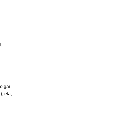
.
ko gai
, eta,