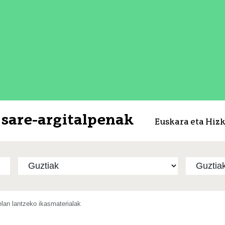
sare-argitalpenak
Euskara eta Hiz
lan lantzeko ikasmaterialak