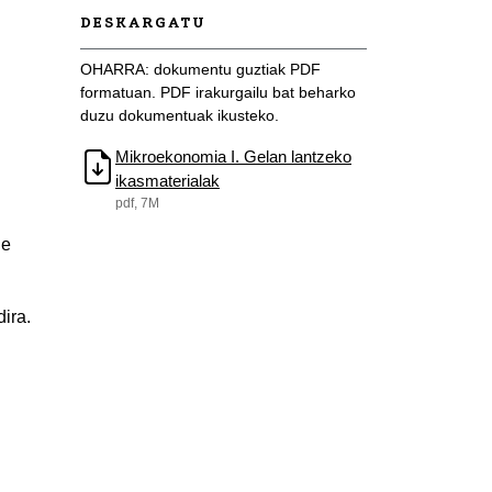
DESKARGATU
OHARRA: dokumentu guztiak PDF
formatuan. PDF irakurgailu bat beharko
duzu dokumentuak ikusteko.
Mikroekonomia I. Gelan lantzeko
ikasmaterialak
pdf, 7M
de
ira.