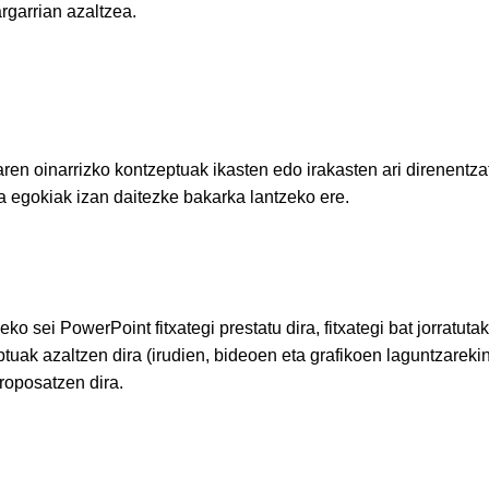
garrian azaltzea.
en oinarrizko kontzeptuak ikasten edo irakasten ari direnentzat
na egokiak izan daitezke bakarka lantzeko ere.
 sei PowerPoint fitxategi prestatu dira, fitxategi bat jorratuta
uak azaltzen dira (irudien, bideoen eta grafikoen laguntzarekin)
roposatzen dira.