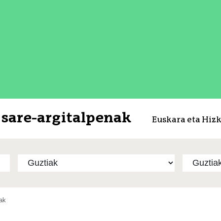
sare-argitalpenak
Euskara eta Hiz
ak