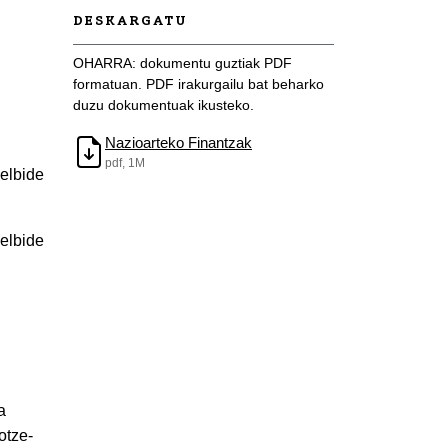
DESKARGATU
OHARRA: dokumentu guztiak PDF
formatuan. PDF irakurgailu bat beharko
duzu dokumentuak ikusteko.
Nazioarteko Finantzak
pdf, 1M
Helbide
Helbide
a
otze-