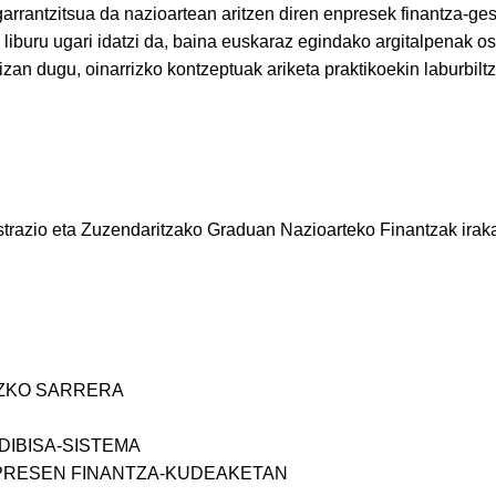
rantzitsua da nazioartean aritzen diren enpresek finantza-ges
 liburu ugari idatzi da, baina euskaraz egindako argitalpenak o
izan dugu, oinarrizko kontzeptuak ariketa praktikoekin laburbilt
strazio eta Zuzendaritzako Graduan Nazioarteko Finantzak irak
UZKO SARRERA
 DIBISA-SISTEMA
NPRESEN FINANTZA-KUDEAKETAN