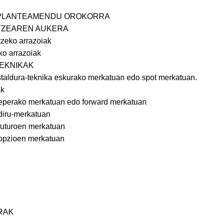
: PLANTEAMENDU OROKORRA
LTZEAREN AUKERA
tzeko arrazoiak
ko arrazoiak
TEKNIKAK
estaldura-teknika eskurako merkatuan edo spot merkatuan.
ak
k eperako merkatuan edo forward merkatuan
 diru-merkatuan
 futuroen merkatuan
k opzioen merkatuan
RAK