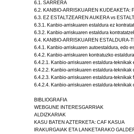
6.1. SARRERA
6.2. KANBIO-ARRISKUAREN KUDEAKETA
6.3. EZ ESTALTZEAREN AUKERA vs ESTA
6.3.1. Kanbio-arriskuaren estaldura ez kontrata
6.3.2. Kanbio-arriskuaren estaldura kontratatze
6.4. KANBIO-ARRISKUAREN ESTALDURA-
6.4.1. Kanbio-arriskuaren autoestaldura, edo 
6.4.2. Kanbio-arriskuaren kontratuzko estaldur
6.4.2.1. Kanbio-arriskuaren estaldura-teknika
6.4.2.2. Kanbio-arriskuaren estaldura-teknikak
6.4.2.3. Kanbio-arriskuaren estaldura-teknikak
6.4.2.4. Kanbio-arriskuaren estaldura-teknika
BIBLIOGRAFIA
WEBGUNE INTERESGARRIAK
ALDIZKARIAK
KASU BATEN AZTERKETA: CAF KASUA
IRAKURGAIAK ETA LANKETARAKO GALDE