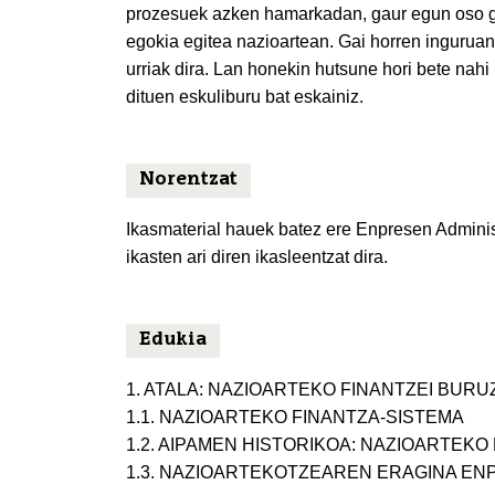
prozesuek azken hamarkadan, gaur egun oso gar
egokia egitea nazioartean. Gai horren inguruan
urriak dira. Lan honekin hutsune hori bete nahi 
dituen eskuliburu bat eskainiz.
Norentzat
Ikasmaterial hauek batez ere Enpresen Admini
ikasten ari diren ikasleentzat dira.
Edukia
1. ATALA: NAZIOARTEKO FINANTZEI BUR
1.1. NAZIOARTEKO FINANTZA-SISTEMA
1.2. AIPAMEN HISTORIKOA: NAZIOARTEKO
1.3. NAZIOARTEKOTZEAREN ERAGINA E