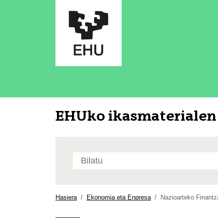
EHUko ikasmaterialen 
Bilatu
atarian
Bilaketa
aurreratua…
Hasiera
Ekonomia eta Enpresa
Nazioarteko Finantz