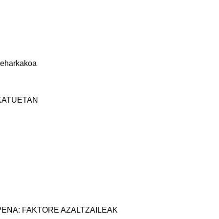
 zeharkakoa
KATUETAN
PENA: FAKTORE AZALTZAILEAK