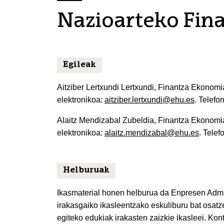
Nazioarteko Fin
Egileak
Aitziber Lertxundi Lertxundi, Finantza Ekonomi
elektronikoa:
aitziber.lertxundi@ehu.es
. Telefo
Alaitz Mendizabal Zubeldia, Finantza Ekonomia 
elektronikoa:
alaitz.mendizabal@ehu.es
. Tele
Helburuak
Ikasmaterial honen helburua da Enpresen Admi
irakasgaiko ikasleentzako eskuliburu bat osatz
egiteko edukiak irakasten zaizkie ikasleei. Ko