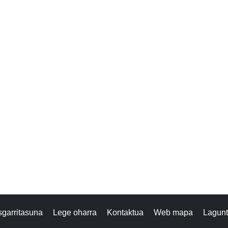
isgarritasuna
Lege oharra
Kontaktua
Web mapa
Lagun