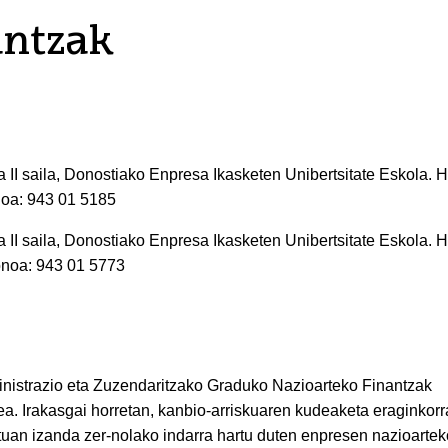
antzak
a II saila, Donostiako Enpresa Ikasketen Unibertsitate Eskola. 
noa: 943 01 5185
II saila, Donostiako Enpresa Ikasketen Unibertsitate Eskola. 
fonoa: 943 01 5773
nistrazio eta Zuzendaritzako Graduko Nazioarteko Finantzak
ea. Irakasgai horretan, kanbio-arriskuaren kudeaketa eraginkorr
ntuan izanda zer-nolako indarra hartu duten enpresen nazioartek