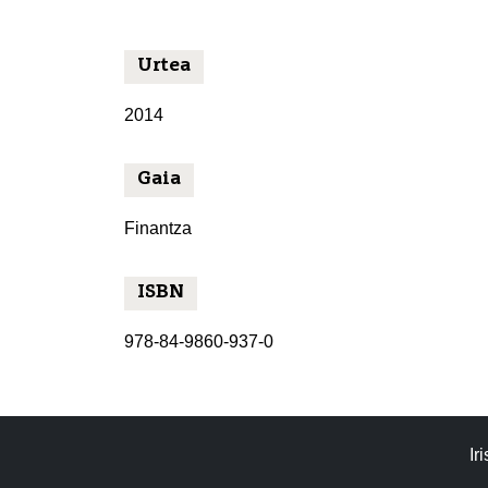
Urtea
2014
Gaia
Finantza
ISBN
978-84-9860-937-0
Ir