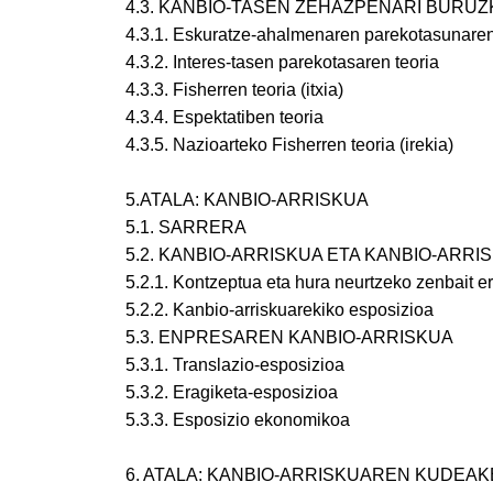
4.3. KANBIO-TASEN ZEHAZPENARI BURUZ
4.3.1. Eskuratze-ahalmenaren parekotasunaren
4.3.2. Interes-tasen parekotasaren teoria
4.3.3. Fisherren teoria (itxia)
4.3.4. Espektatiben teoria
4.3.5. Nazioarteko Fisherren teoria (irekia)
5.ATALA: KANBIO-ARRISKUA
5.1. SARRERA
5.2. KANBIO-ARRISKUA ETA KANBIO-ARR
5.2.1. Kontzeptua eta hura neurtzeko zenbait e
5.2.2. Kanbio-arriskuarekiko esposizioa
5.3. ENPRESAREN KANBIO-ARRISKUA
5.3.1. Translazio-esposizioa
5.3.2. Eragiketa-esposizioa
5.3.3. Esposizio ekonomikoa
6. ATALA: KANBIO-ARRISKUAREN KUDEA