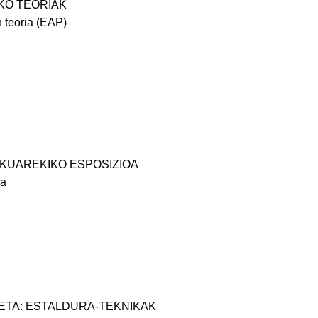
KO TEORIAK
 teoria (EAP)
ISKUAREKIKO ESPOSIZIOA
ra
KETA: ESTALDURA-TEKNIKAK