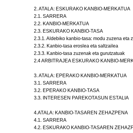
2. ATALA: ESKURAKO KANBIO-MERKATUA
2.1. SARRERA
2.2. KANBIO-MERKATUA
2.3. ESKURAKO KANBIO-TASA
2.3.1. Aldebiko kanbio-tasa: modu zuzena eta
2.3.2. Kanbio-tasa eroslea eta saltzailea
2.3.3. Kanbio-tasa zuzenak eta gurutzatuak
2.4 ARBITRAJEA ESKURAKO KANBIO-MER
3. ATALA: EPERAKO KANBIO-MERKATUA
3.1. SARRERA
3.2. EPERAKO KANBIO-TASA
3.3. INTERESEN PAREKOTASUN ESTALIA
4.ATALA: KANBIO-TASAREN ZEHAZPENA
4.1. SARRERA
4.2. ESKURAKO KANBIO-TASAREN ZEHAZ