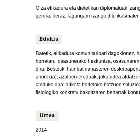
Giza elikadura eta dietetikan diplomatuak izang
gerora; beraz, lagungarri izango ditu ikasmater
Edukia
Batetik, elikadura komunitarioari dagokionez, h
horretan, osasunerako hezkuntza, osasunaren s
dira. Bestetik, hainbat nahasteren deskribapena
anorexia), azalpen-ereduak, jokabidea aldatze
landuko dira; ariketa horietako batzuen soluzio
fisiologiko konkretu bakoitzaren beharrak kontu
Urtea
2014