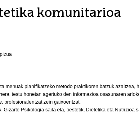
etetika komunitarioa
spizua
o eta menuak planifikatzeko metodo praktikoren batzuk azaltzea, 
inera, testu honetan agertuko den informazioa osasunaren arlok
e, profesionalentzat zein gaixoentzat.
 Gizarte Psikologia saila eta, bestetik, Dietetika eta Nutrizioa s