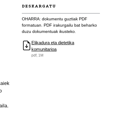
DESKARGATU
OHARRA: dokumentu guztiak PDF
formatuan. PDF irakurgailu bat beharko
duzu dokumentuak ikusteko.
Elikadura eta dietetika
komunitarioa
pdf, 1M
haiek
o
aila.