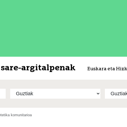
sare-argitalpenak
Euskara eta Hiz
etetika komunitarioa