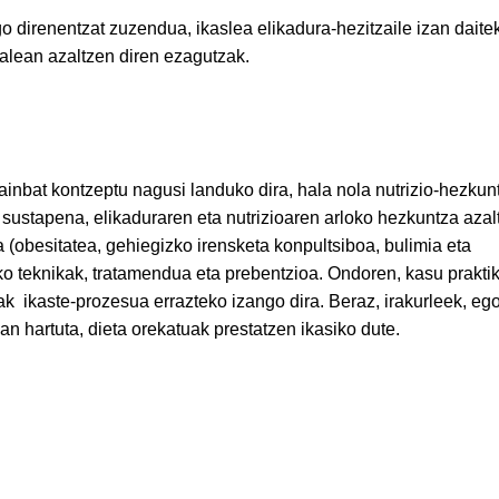
o direnentzat zuzendua, ikaslea elikadura-hezitzaile izan daite
ialean azaltzen diren ezagutzak.
ainbat kontzeptu nagusi landuko dira, hala nola nutrizio-hezkun
ustapena, elikaduraren eta nutrizioaren arloko hezkuntza azal
 (obesitatea, gehiegizko irensketa konpultsiboa, bulimia eta
ko teknikak, tratamendua eta prebentzioa. Ondoren, kasu prakti
ak ikaste-prozesua errazteko izango dira. Beraz, irakurleek, eg
an hartuta, dieta orekatuak prestatzen ikasiko dute.