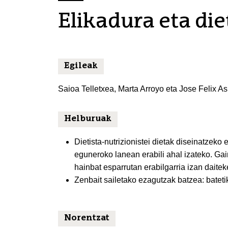
Elikadura eta di
Egileak
Saioa Telletxea, Marta Arroyo eta Jose Felix A
Helburuak
Dietista-nutrizionistei dietak diseinatzek
eguneroko lanean erabili ahal izateko. Ga
hainbat esparrutan erabilgarria izan daitek
Zenbait sailetako ezagutzak batzea: batetik,
Norentzat