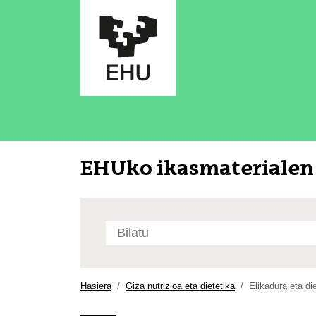
EHUko ikasmaterialen 
Bilatu
atarian
Bilaketa
aurreratua…
Hasiera
Giza nutrizioa eta dietetika
Elikadura eta di