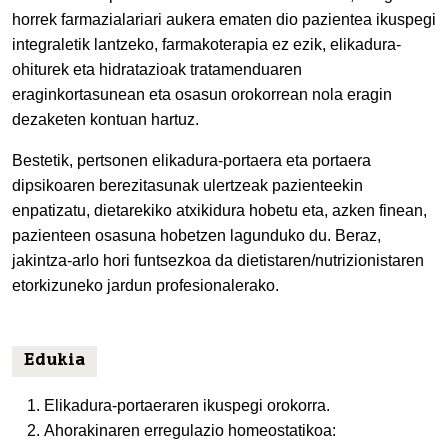
horrek farmazialariari aukera ematen dio pazientea ikuspegi
integraletik lantzeko, farmakoterapia ez ezik, elikadura-
ohiturek eta hidratazioak tratamenduaren
eraginkortasunean eta osasun orokorrean nola eragin
dezaketen kontuan hartuz.
Bestetik, pertsonen elikadura-portaera eta portaera
dipsikoaren berezitasunak ulertzeak pazienteekin
enpatizatu, dietarekiko atxikidura hobetu eta, azken finean,
pazienteen osasuna hobetzen lagunduko du. Beraz,
jakintza-arlo hori funtsezkoa da dietistaren/nutrizionistaren
etorkizuneko jardun profesionalerako.
Edukia
Elikadura-portaeraren ikuspegi orokorra.
Ahorakinaren erregulazio homeostatikoa: