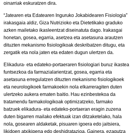
oinarriak eskuratzen dira.
“Jatearen eta Edatearen Inguruko Jokabidearen Fisiologia”
irakasgaia aldiz, Giza Nutrizioko eta Dietetikako graduko
azken mailetako ikasleentzat diseinatuta dago. Irakasgai
honetan, gosea, egarria, asetzea eta asetasuna arautzen
dituzten mekanismo fisiologikoak deskribatzen ditugu, eta
zergatik eta nola jaten eta edaten dugun ulertzen da.
Elikadura- eta edateko-portaeraren fisiologiari buruz ikastea
funtsezkoa da farmazialarientzat, gosea, egarria eta
asetasuna erregulatzen dituzten mekanismo fisiologikoek
eta neurologikoek farmakoekin nola elkarreragiten duten
ulertzeko aukera ematen baitio. Hau ezinbestekoa da
tratamendu farmakologikoak optimizatzeko, farmako
batzuek elikadura- eta edateko-portaeran eragin zuzena
duten bigarren mailako efektuak izan ditzaketelako, hala
nola, gosearen aldaketak, pisuaren igoera edo jaitsiera,
likidoen atxikipena edo deshidratazioa. Gainera, ezagutza