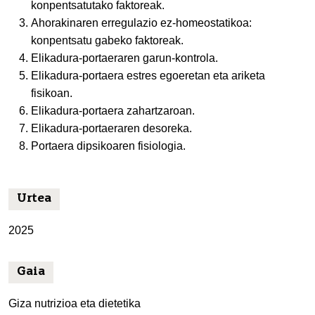
konpentsatutako faktoreak.
Ahorakinaren erregulazio ez-homeostatikoa:
konpentsatu gabeko faktoreak.
Elikadura-portaeraren garun-kontrola.
Elikadura-portaera estres egoeretan eta ariketa
fisikoan.
Elikadura-portaera zahartzaroan.
Elikadura-portaeraren desoreka.
Portaera dipsikoaren fisiologia.
Urtea
2025
Gaia
Giza nutrizioa eta dietetika