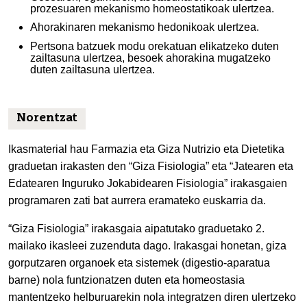
prozesuaren mekanismo homeostatikoak ulertzea.
Ahorakinaren mekanismo hedonikoak ulertzea.
Pertsona batzuek modu orekatuan elikatzeko duten
zailtasuna ulertzea, besoek ahorakina mugatzeko
duten zailtasuna ulertzea.
Norentzat
Ikasmaterial hau Farmazia eta Giza Nutrizio eta Dietetika
graduetan irakasten den “Giza Fisiologia” eta “Jatearen eta
Edatearen Inguruko Jokabidearen Fisiologia” irakasgaien
programaren zati bat aurrera eramateko euskarria da.
“Giza Fisiologia” irakasgaia aipatutako graduetako 2.
mailako ikasleei zuzenduta dago. Irakasgai honetan, giza
gorputzaren organoek eta sistemek (digestio-aparatua
barne) nola funtzionatzen duten eta homeostasia
mantentzeko helburuarekin nola integratzen diren ulertzeko