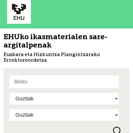
EHUko ikasmaterialen sare-
argitalpenak
Euskara eta Hizkuntza Plangintzarako
Errektoreordetza
Bilatu
atarian