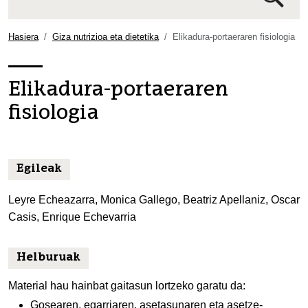
Bilaketa
aurreratua…
Hasiera
Giza nutrizioa eta dietetika
Elikadura-portaeraren fisiologia
Elikadura-portaeraren
fisiologia
Egileak
Leyre Echeazarra, Monica Gallego, Beatriz Apellaniz, Oscar
Casis, Enrique Echevarria
Helburuak
Material hau hainbat gaitasun lortzeko garatu da:
Gosearen, egarriaren, asetasunaren eta asetze-