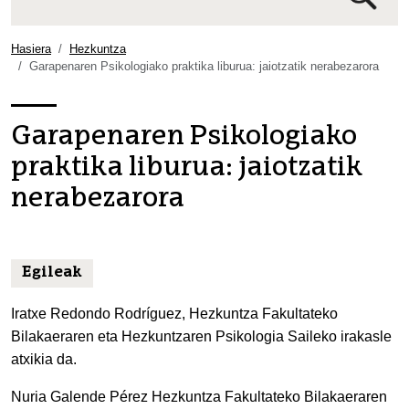
Bilaketa
aurreratua…
Hasiera
Hezkuntza
Garapenaren Psikologiako praktika liburua: jaiotzatik nerabezarora
Garapenaren Psikologiako
praktika liburua: jaiotzatik
nerabezarora
Egileak
Iratxe Redondo Rodríguez, Hezkuntza Fakultateko
Bilakaeraren eta Hezkuntzaren Psikologia Saileko irakasle
atxikia da.
Nuria Galende Pérez Hezkuntza Fakultateko Bilakaeraren