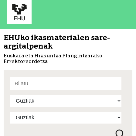
EHUko ikasmaterialen sare-
argitalpenak
Euskara eta Hizkuntza Plangintzarako
Errektoreordetza
Bilatu
atarian