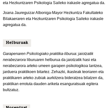
eta Hezkuntzaren Psikologia Saileko irakasle agregatua da.
Joana Jaureguizar Alboniga-Mayor Hezkuntza Fakultateko
Bilakaeraren eta Hezkuntzaren Psikologia Saileko irakasle
agregatua da.
Helburuak
Garapenaren Psikologiako praktika-liburua: jaiotzatik
nerabezarora
liburuaren helburua da jaiotzatik hasi eta
nerabezarora arteko umeen garapen psikologikoa lantzea,
jarduera praktikoen bitartez. Zehazki, ikasleak teoriaren eta
praktikaren arteko zubiak aurkitzera bideratzea bilatzen da,
praktikan errotuta dauden ariketa esanguratsuak egitera
bultzatuz.