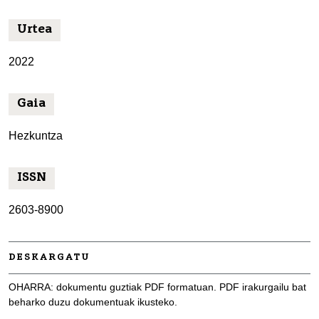
Urtea
2022
Gaia
Hezkuntza
ISSN
2603-8900
DESKARGATU
OHARRA: dokumentu guztiak PDF formatuan. PDF irakurgailu bat
beharko duzu dokumentuak ikusteko.