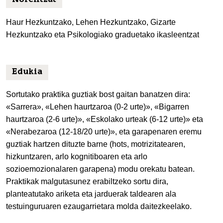
Norentzat
Haur Hezkuntzako, Lehen Hezkuntzako, Gizarte
Hezkuntzako eta Psikologiako graduetako ikasleentzat
Edukia
Sortutako praktika guztiak bost gaitan banatzen dira:
«Sarrera», «Lehen haurtzaroa (0-2 urte)», «Bigarren
haurtzaroa (2-6 urte)», «Eskolako urteak (6-12 urte)» eta
«Nerabezaroa (12-18/20 urte)», eta garapenaren eremu
guztiak hartzen dituzte barne (hots, motrizitatearen,
hizkuntzaren, arlo kognitiboaren eta arlo
sozioemozionalaren garapena) modu orekatu batean.
Praktikak malgutasunez erabiltzeko sortu dira,
planteatutako ariketa eta jarduerak taldearen ala
testuinguruaren ezaugarrietara molda daitezkeelako.