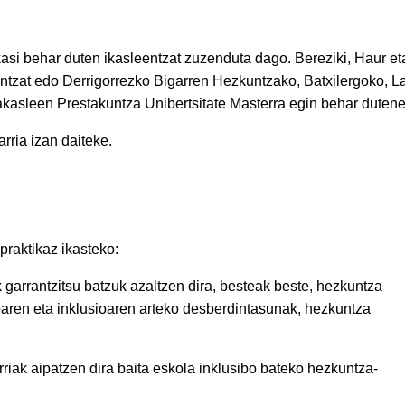
kasi behar duten ikasleentzat zuzenduta dago. Bereziki, Haur et
tzat edo Derrigorrezko Bigarren Hezkuntzako, Batxilergoko, L
akasleen Prestakuntza Unibertsitate Masterra egin behar dutene
rria izan daiteke.
 praktikaz ikasteko:
garrantzitsu batzuk azaltzen dira, besteak beste, hezkuntza
ioaren eta inklusioaren arteko desberdintasunak, hezkuntza
riak aipatzen dira baita eskola inklusibo bateko hezkuntza-