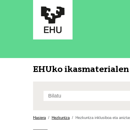
EHUko ikasmaterialen 
Bilatu
atarian
Bilaketa
aurreratua…
Hasiera
Hezkuntza
Hezkuntza inklusiboa eta aniztas