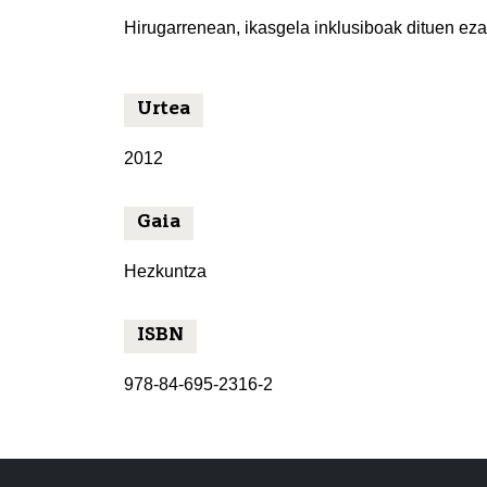
Hirugarrenean, ikasgela inklusiboak dituen eza
Urtea
2012
Gaia
Hezkuntza
ISBN
978-84-695-2316-2