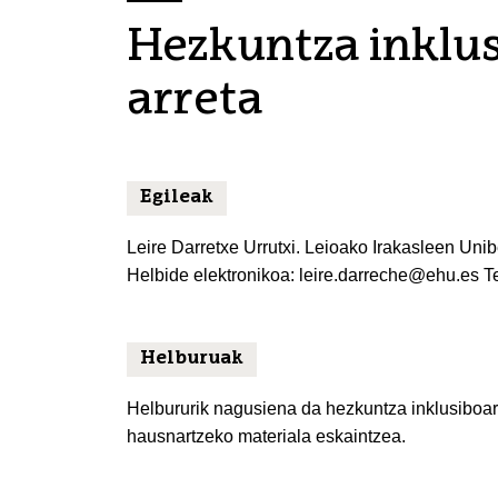
Hezkuntza inklus
arreta
Egileak
Leire Darretxe Urrutxi. Leioako Irakasleen Unib
Helbide elektronikoa: leire.darreche@ehu.es T
Helburuak
Helbururik nagusiena da hezkuntza inklusiboar
hausnartzeko materiala eskaintzea.