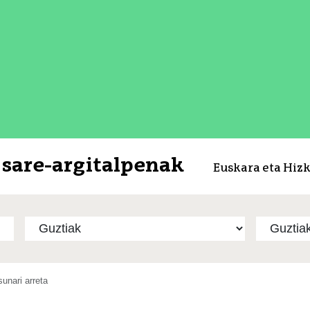
sare-argitalpenak
Euskara eta Hiz
unari arreta