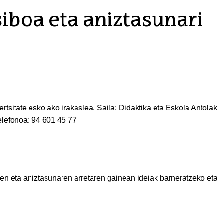
iboa eta aniztasunari
ertsitate eskolako irakaslea. Saila: Didaktika eta Eskola Antola
elefonoa: 94 601 45 77
en eta aniztasunaren arretaren gainean ideiak barneratzeko et