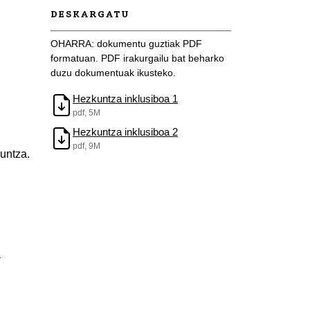
DESKARGATU
OHARRA: dokumentu guztiak PDF
formatuan. PDF irakurgailu bat beharko
duzu dokumentuak ikusteko.
Hezkuntza inklusiboa 1
pdf, 5M
Hezkuntza inklusiboa 2
pdf, 9M
kuntza.
a