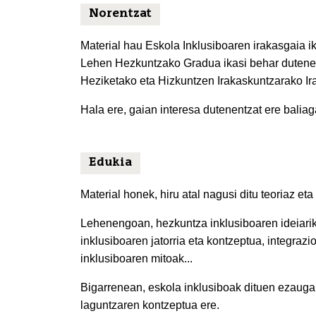
Norentzat
Material hau Eskola Inklusiboaren irakasgaia i
Lehen Hezkuntzako Gradua ikasi behar dutenen
Heziketako eta Hizkuntzen Irakaskuntzarako Ir
Hala ere, gaian interesa dutenentzat ere baliaga
Edukia
Material honek, hiru atal nagusi ditu teoriaz eta
Lehenengoan, hezkuntza inklusiboaren ideiarik 
inklusiboaren jatorria eta kontzeptua, integraz
inklusiboaren mitoak...
Bigarrenean, eskola inklusiboak dituen ezaugar
laguntzaren kontzeptua ere.