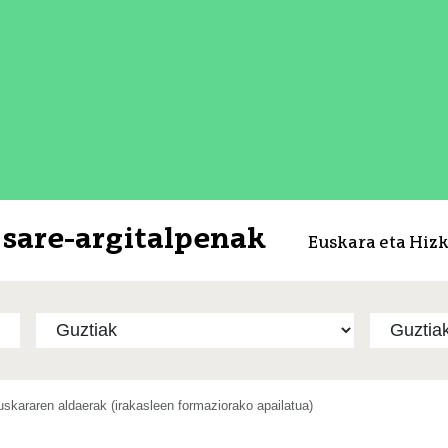
sare-argitalpenak
Euskara eta Hiz
uskararen aldaerak (irakasleen formaziorako apailatua)