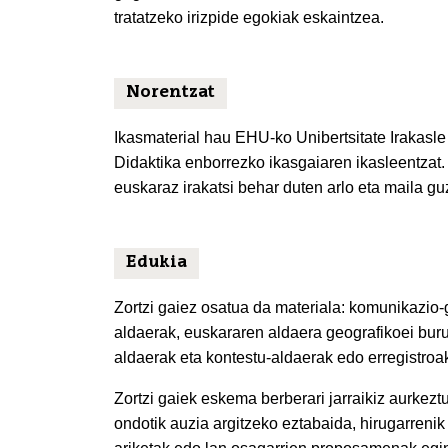
tratatzeko irizpide egokiak eskaintzea.
Norentzat
Ikasmaterial hau EHU-ko Unibertsitate Irakasle
Didaktika enborrezko ikasgaiaren ikasleentzat. 
euskaraz irakatsi behar duten arlo eta maila guz
Edukia
Zortzi gaiez osatua da materiala: komunikazio-
aldaerak, euskararen aldaera geografikoei buruz
aldaerak eta kontestu-aldaerak edo erregistroa
Zortzi gaiek eskema berberari jarraikiz aurke
ondotik auzia argitzeko eztabaida, hirugarrenik 