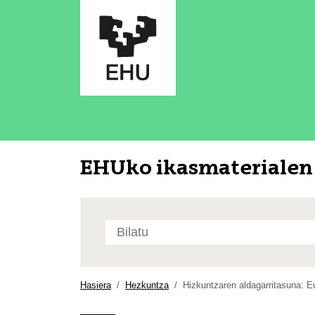
EHUko ikasmaterialen 
Bilatu
atarian
Bilaketa
aurreratua…
Hasiera
Hezkuntza
Hizkuntzaren aldagarritasuna: E