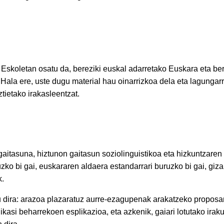
 Eskoletan osatu da, bereziki euskal adarretako Euskara eta be
Hala ere, uste dugu material hau oinarrizkoa dela eta lagungarr
tietako irakasleentzat.
gaitasuna, hiztunon gaitasun soziolinguistikoa eta hizkuntzaren
ko bi gai, euskararen aldaera estandarrari buruzko bi gai, giza
k.
ztu dira: arazoa plazaratuz aurre-ezagupenak arakatzeko propos
ikasi beharrekoen esplikazioa, eta azkenik, gaiari lotutako iraku