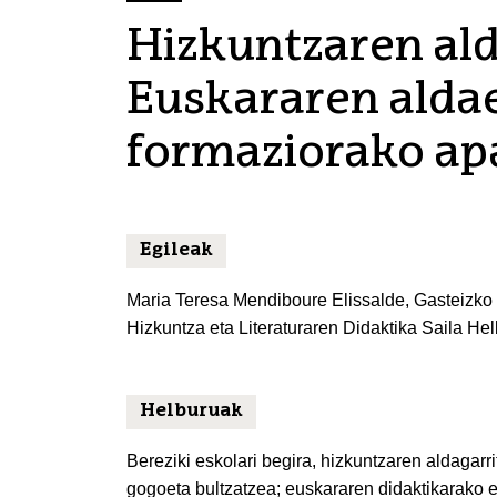
Hizkuntzaren ald
Euskararen aldae
formaziorako apa
Egileak
Maria Teresa Mendiboure Elissalde, Gasteizko 
Hizkuntza eta Literaturaren Didaktika Saila He
Helburuak
Bereziki eskolari begira, hizkuntzaren aldagar
gogoeta bultzatzea; euskararen didaktikarako e