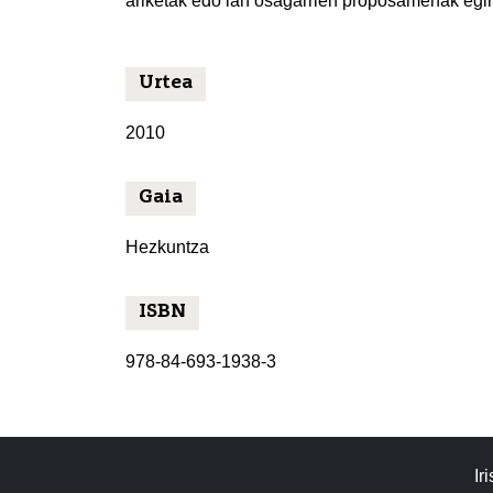
ariketak edo lan osagarrien proposamenak egin
Urtea
2010
Gaia
Hezkuntza
ISBN
978-84-693-1938-3
Ir