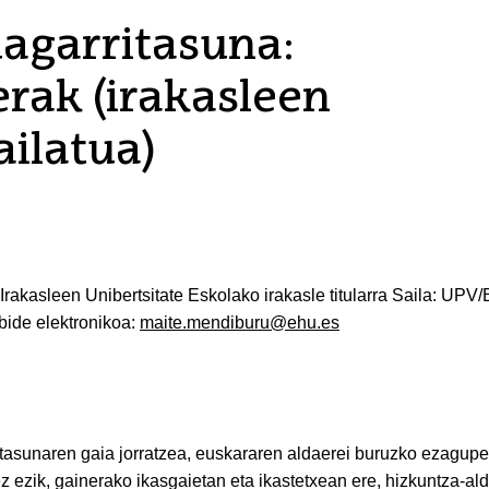
agarritasuna:
rak (irakasleen
ilatua)
Irakasleen Unibertsitate Eskolako irakasle titularra Saila: UP
lbide elektronikoa:
maite.mendiburu@ehu.es
ritasunaren gaia jorratzea, euskararen aldaerei buruzko ezagup
z ezik, gainerako ikasgaietan eta ikastetxean ere, hizkuntza-al