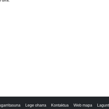
 dira.
isgarritasuna
Lege oharra
Kontaktua
Web mapa
Lagun