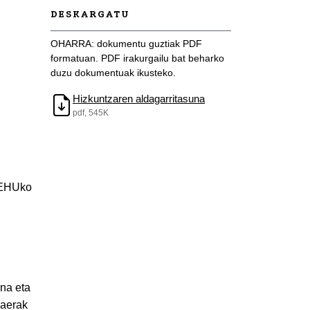
DESKARGATU
OHARRA: dokumentu guztiak PDF
formatuan. PDF irakurgailu bat beharko
duzu dokumentuak ikusteko.
Hizkuntzaren aldagarritasuna
pdf, 545K
V/EHUko
ena eta
daerak