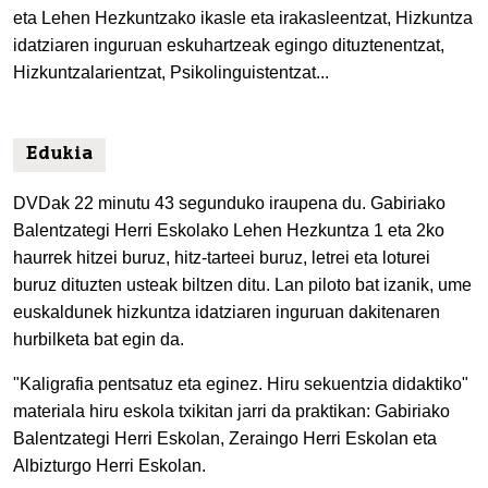
eta Lehen Hezkuntzako ikasle eta irakasleentzat, Hizkuntza
idatziaren inguruan eskuhartzeak egingo dituztenentzat,
Hizkuntzalarientzat, Psikolinguistentzat...
Edukia
DVDak 22 minutu 43 segunduko iraupena du. Gabiriako
Balentzategi Herri Eskolako Lehen Hezkuntza 1 eta 2ko
haurrek hitzei buruz, hitz-tarteei buruz, letrei eta loturei
buruz dituzten usteak biltzen ditu. Lan piloto bat izanik, ume
euskaldunek hizkuntza idatziaren inguruan dakitenaren
hurbilketa bat egin da.
"Kaligrafia pentsatuz eta eginez. Hiru sekuentzia didaktiko"
materiala hiru eskola txikitan jarri da praktikan: Gabiriako
Balentzategi Herri Eskolan, Zeraingo Herri Eskolan eta
Albizturgo Herri Eskolan.