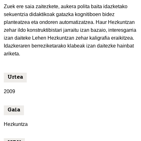
Zuek ere saia zaitezkete, aukera polita baita idazketako
sekuentzia didaktikoak gatazka kognitiboen bidez
planteatzea eta ondoren automatizatzea. Haur Hezkuntzan
zehar ildo konstruktibistari jarraitu izan bazaio, interesgarria
izan daiteke Lehen Hezkuntzan zehar kaligrafia eraikitzea.
Idazkeraren berreziketarako klabeak izan daitezke hainbat
ariketa.
Urtea
2009
Gaia
Hezkuntza