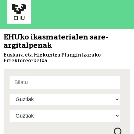
EHUko ikasmaterialen sare-
argitalpenak
Euskara eta Hizkuntza Plangintzarako
Errektoreordetza
Bilatu
atarian