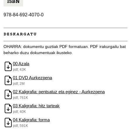
ISBN
978-84-692-4070-0
DESKARGATU
OHARRA: dokumentu guztiak PDF formatuan. PDF irakurgailu bat
beharko duzu dokumentuak ikusteko.
00 Azala
pdf, 43K
01 DVD Aurkezpena
pdf, 2M
02 Kaligrafia: pentsatuz eta eginez - Aurkezpena
pdf, 761K
03 Kaligrafia: hitz tarteak
pdf, 40K
04 Kaligrafia: forma
pdf, 591K