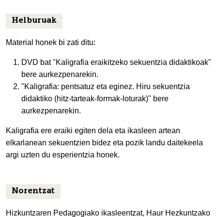
Helburuak
Material honek bi zati ditu:
DVD bat "Kaligrafia eraikitzeko sekuentzia didaktikoak"
bere aurkezpenarekin.
"Kaligrafia: pentsatuz eta eginez. Hiru sekuentzia
didaktiko (hitz-tarteak-formak-loturak)" bere
aurkezpenarekin.
Kaligrafia ere eraiki egiten dela eta ikasleen artean
elkarlanean sekuentzien bidez eta pozik landu daitekeela
argi uzten du esperientzia honek.
Norentzat
Hizkuntzaren Pedagogiako ikasleentzat, Haur Hezkuntzako