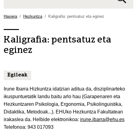
Bilaketa
aurreratua…
Hasiera
Hezkuntza
Kaligrafia: pentsatuz eta eginez
Kaligrafia: pentsatuz eta
eginez
Egileak
Irune Ibarra Hizkuntza idatzian aditua da, disziplinarteko
ikuspuntuetatik landu baitu arlo hau (Garapenaren eta
Hezkuntzaren Psikologia, Ergonomia, Psikolinguistika,
Didaktika, Metodoak...). EHUko Hezkuntza Fakultatean
irakaslea da. Helbide elektronikoa:
irune.ibarra@ehu.es
Telefonoa: 943 017093