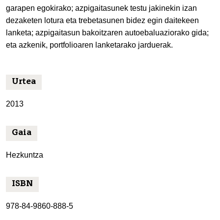
garapen egokirako; azpigaitasunek testu jakinekin izan
dezaketen lotura eta trebetasunen bidez egin daitekeen
lanketa; azpigaitasun bakoitzaren autoebaluaziorako gida;
eta azkenik, portfolioaren lanketarako jarduerak.
Urtea
2013
Gaia
Hezkuntza
ISBN
978-84-9860-888-5