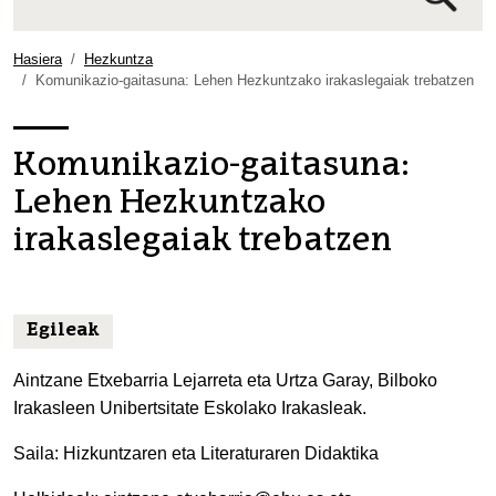
Bilaketa
aurreratua…
Hasiera
Hezkuntza
Komunikazio-gaitasuna: Lehen Hezkuntzako irakaslegaiak trebatzen
Komunikazio-gaitasuna:
Lehen Hezkuntzako
irakaslegaiak trebatzen
Egileak
Aintzane Etxebarria Lejarreta eta Urtza Garay, Bilboko
Irakasleen Unibertsitate Eskolako Irakasleak.
Saila: Hizkuntzaren eta Literaturaren Didaktika