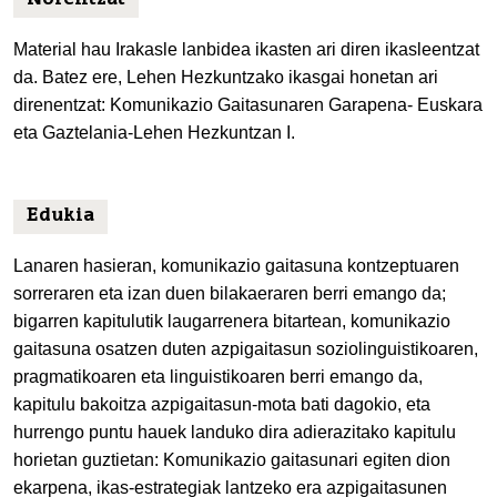
Norentzat
Material hau Irakasle lanbidea ikasten ari diren ikasleentzat
da. Batez ere, Lehen Hezkuntzako ikasgai honetan ari
direnentzat: Komunikazio Gaitasunaren Garapena- Euskara
eta Gaztelania-Lehen Hezkuntzan I.
Edukia
Lanaren hasieran, komunikazio gaitasuna kontzeptuaren
sorreraren eta izan duen bilakaeraren berri emango da;
bigarren kapitulutik laugarrenera bitartean, komunikazio
gaitasuna osatzen duten azpigaitasun soziolinguistikoaren,
pragmatikoaren eta linguistikoaren berri emango da,
kapitulu bakoitza azpigaitasun-mota bati dagokio, eta
hurrengo puntu hauek landuko dira adierazitako kapitulu
horietan guztietan: Komunikazio gaitasunari egiten dion
ekarpena, ikas-estrategiak lantzeko era azpigaitasunen