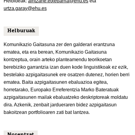
Helbideak:
aintzane.etxebarria@ehu.es
eta
urtza.garay@ehu.es
Helburuak
Komunikazio Gaitasuna zer den galderari erantzuna
ematea, eta era berean, Komunikazio Gaitasuna
kontzeptua, orain arteko planteamendu teorikoetan
berebiziko garrantzia izan duen kode linguistikoak ez ezik,
bestelako azpigaitasunek ere osatzen dutenez, horien berri
ematea. Baita azpigaitasunen ebaluazioa egitea,
horretarako, Europako Erreferentzia Marko Bateratuak
azpigaitasunen mailak ebaluatzeko deskriptoreak moldatu
dira. Azkenik, zenbait jardueraren bidez azpigaitasun
bakoitzean portfolioaren zati bat lantzea.