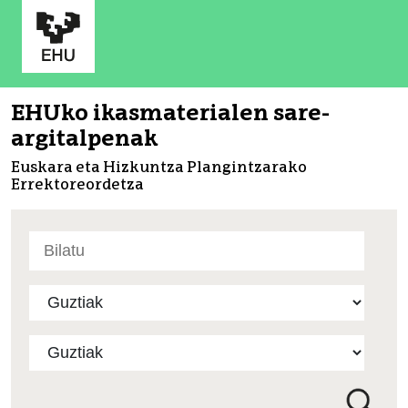
EHUko ikasmaterialen sare-
argitalpenak
Euskara eta Hizkuntza Plangintzarako
Errektoreordetza
Bilatu
atarian