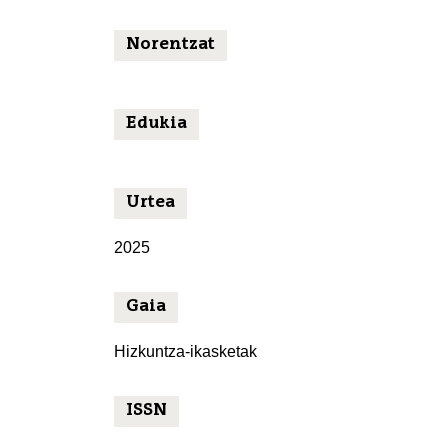
Norentzat
Edukia
Urtea
2025
Gaia
Hizkuntza-ikasketak
ISSN