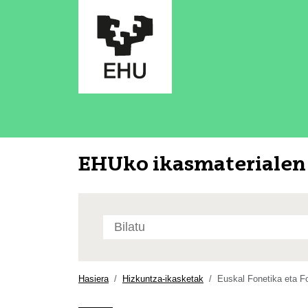
EHUko ikasmaterialen 
Bilatu
atarian
Bilaketa
aurreratua…
Hasiera
Hizkuntza-ikasketak
Euskal Fonetika eta Fo