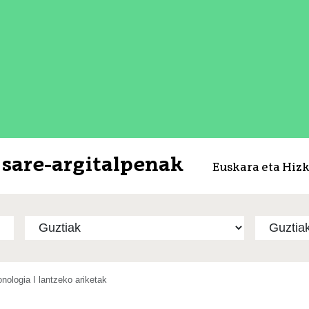
sare-argitalpenak
Euskara eta Hiz
nologia I lantzeko ariketak