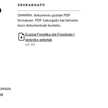
DESKARGATU
o
OHARRA: dokumentu guztiak PDF
formatuan. PDF irakurgailu bat beharko
duzu dokumentuak ikusteko.
Euskal Fonetika eta Fonologia I
lantzeko ariketak
pdf, 6M
rozesua
di