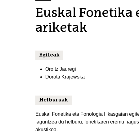
Euskal Fonetika 
ariketak
Egileak
Oroitz Jauregi
Dorota Krajewska
Helburuak
Euskal Fonetika eta Fonologia I ikasgaian egite
laguntzea du helburu, fonetikaren eremu nagusiak
akustikoa.