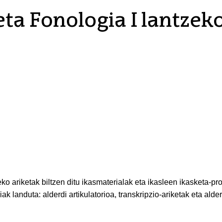
eta Fonologia I lantzek
ko ariketak biltzen ditu ikasmaterialak eta ikasleen ikasketa-p
 landuta: alderdi artikulatorioa, transkripzio-ariketak eta alder