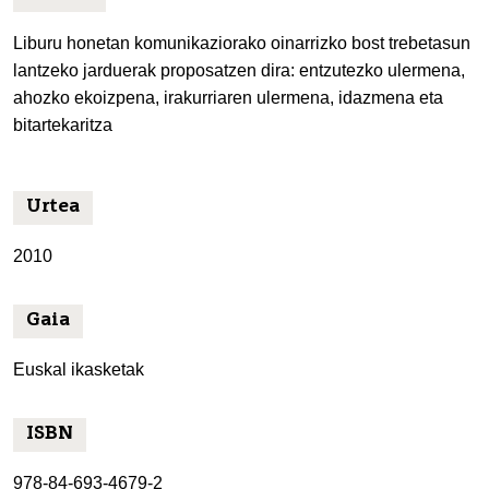
Liburu honetan komunikaziorako oinarrizko bost trebetasun
lantzeko jarduerak proposatzen dira: entzutezko ulermena,
ahozko ekoizpena, irakurriaren ulermena, idazmena eta
bitartekaritza
Urtea
2010
Gaia
Euskal ikasketak
ISBN
978-84-693-4679-2