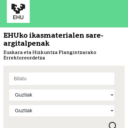
EHUko ikasmaterialen sare-
argitalpenak
Euskara eta Hizkuntza Plangintzarako
Errektoreordetza
Bilatu
atarian