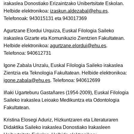
irakaslea Donostiako Erizaintzako Unibertsitate Eskolan.
Helbide elektronikoa:
izaskun.aldezabal@ehu.es
.
Telefonoak: 943015131 eta 943017369
Agurtzane Elordui Urquiza, Euskal Filologia Saileko
irakaslea Gizarte eta Komunikazio Zientzien Fakultatean.
Helbide elektronikoa:
agurtzane.elordui@ehu.es
.
Telefonoa: 940612731
Igone Zabala Unzalu, Euskal Filologia Saileko irakaslea
Zientzia eta Teknologia Fakultatean. Helbide elektronikoa:
igone.zabala@ehu.es
. Telefonoa: 940612699
Iñaki Ugarteburu Gastañares (1954-2009), Euskal Filologia
Saileko irakaslea Leioako Medikuntza eta Odontologia
Fakultatean.
Kristina Elosegi Aduriz, Hizkuntzaren eta Literaturaren
Didaktika Saileko irakaslea Donostiako Irakasleen