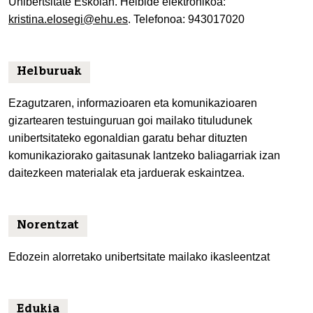
Unibertsitate Eskolan. Helbide elektronikoa:
kristina.elosegi@ehu.es
. Telefonoa: 943017020
Helburuak
Ezagutzaren, informazioaren eta komunikazioaren
gizartearen testuinguruan goi mailako tituludunek
unibertsitateko egonaldian garatu behar dituzten
komunikaziorako gaitasunak lantzeko baliagarriak izan
daitezkeen materialak eta jarduerak eskaintzea.
Norentzat
Edozein alorretako unibertsitate mailako ikasleentzat
Edukia