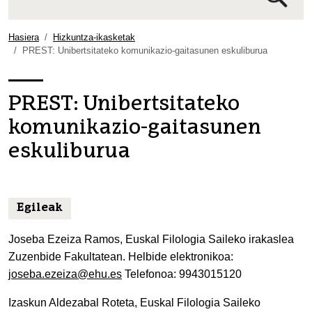
Bilaketa
aurreratua…
Hasiera
Hizkuntza-ikasketak
PREST: Unibertsitateko komunikazio-gaitasunen eskuliburua
PREST: Unibertsitateko
komunikazio-gaitasunen
eskuliburua
Egileak
Joseba Ezeiza Ramos, Euskal Filologia Saileko irakaslea
Zuzenbide Fakultatean. Helbide elektronikoa:
joseba.ezeiza@ehu.es
Telefonoa: 9943015120
Izaskun Aldezabal Roteta, Euskal Filologia Saileko