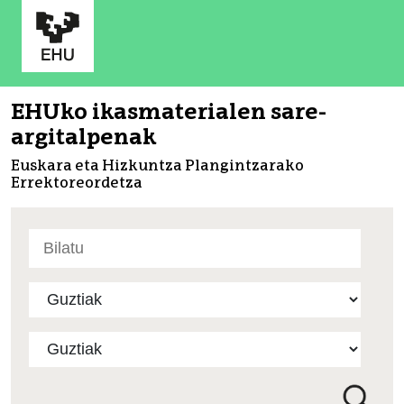
EHUko ikasmaterialen sare-
argitalpenak
Euskara eta Hizkuntza Plangintzarako
Errektoreordetza
Bilatu
atarian