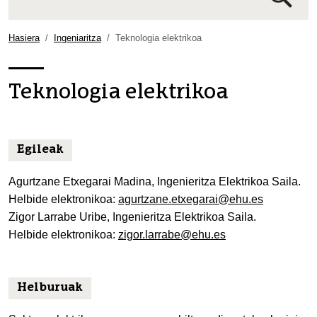
Bilaketa
aurreratua…
Hasiera
Ingeniaritza
Teknologia elektrikoa
Teknologia elektrikoa
Egileak
Agurtzane Etxegarai Madina, Ingenieritza Elektrikoa Saila.
Helbide elektronikoa:
agurtzane.etxegarai@ehu.es
Zigor Larrabe Uribe, Ingenieritza Elektrikoa Saila.
Helbide elektronikoa:
zigor.larrabe@ehu.es
Helburuak