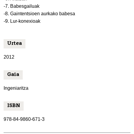
-7. Babesgailuak
-8. Gaintentsioen aurkako babesa
-9. Lur-konexioak
Urtea
2012
Gaia
Ingeniaritza
ISBN
978-84-9860-671-3