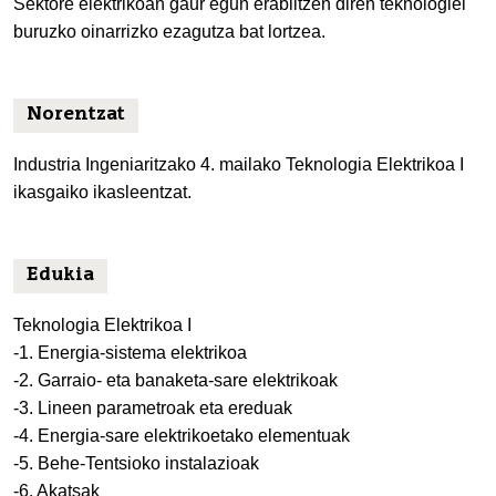
Sektore elektrikoan gaur egun erabiltzen diren teknologiei
buruzko oinarrizko ezagutza bat lortzea.
Norentzat
Industria Ingeniaritzako 4. mailako Teknologia Elektrikoa I
ikasgaiko ikasleentzat.
Edukia
Teknologia Elektrikoa I
-1. Energia-sistema elektrikoa
-2. Garraio- eta banaketa-sare elektrikoak
-3. Lineen parametroak eta ereduak
-4. Energia-sare elektrikoetako elementuak
-5. Behe-Tentsioko instalazioak
-6. Akatsak