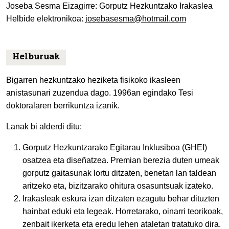
Joseba Sesma Eizagirre: Gorputz Hezkuntzako Irakaslea
Helbide elektronikoa:
josebasesma@hotmail.com
Helburuak
Bigarren hezkuntzako heziketa fisikoko ikasleen
anistasunari zuzendua dago. 1996an egindako Tesi
doktoralaren berrikuntza izanik.
Lanak bi alderdi ditu:
Gorputz Hezkuntzarako Egitarau Inklusiboa (GHEI)
osatzea eta diseñatzea. Premian berezia duten umeak
gorputz gaitasunak lortu ditzaten, benetan lan taldean
aritzeko eta, bizitzarako ohitura osasuntsuak izateko.
Irakasleak eskura izan ditzaten ezagutu behar dituzten
hainbat eduki eta legeak. Horretarako, oinarri teorikoak,
zenbait ikerketa eta eredu lehen ataletan tratatuko dira.