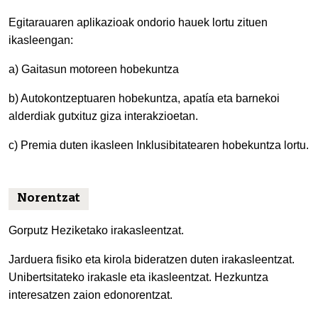
Egitarauaren aplikazioak ondorio hauek lortu zituen
ikasleengan:
a) Gaitasun motoreen hobekuntza
b) Autokontzeptuaren hobekuntza, apatía eta barnekoi
alderdiak gutxituz giza interakzioetan.
c) Premia duten ikasleen Inklusibitatearen hobekuntza lortu.
Norentzat
Gorputz Heziketako irakasleentzat.
Jarduera fisiko eta kirola bideratzen duten irakasleentzat.
Unibertsitateko irakasle eta ikasleentzat. Hezkuntza
interesatzen zaion edonorentzat.