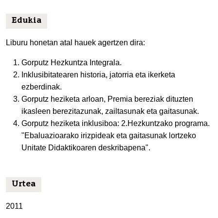
Edukia
Liburu honetan atal hauek agertzen dira:
Gorputz Hezkuntza Integrala.
Inklusibitatearen historia, jatorria eta ikerketa
ezberdinak.
Gorputz heziketa arloan, Premia bereziak dituzten
ikasleen berezitazunak, zailtasunak eta gaitasunak.
Gorputz heziketa inklusiboa: 2.Hezkuntzako programa.
"Ebaluazioarako irizpideak eta gaitasunak lortzeko
Unitate Didaktikoaren deskribapena".
Urtea
2011