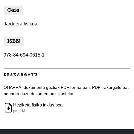
Gaia
Jarduera fisikoa
ISBN
978-84-694-0615-1
DESKARGATU
OHARRA: dokumentu guztiak PDF formatuan. PDF irakurgailu bat
beharko duzu dokumentuak ikusteko.
Heziketa fisiko inklusiboa
pdf, 1M