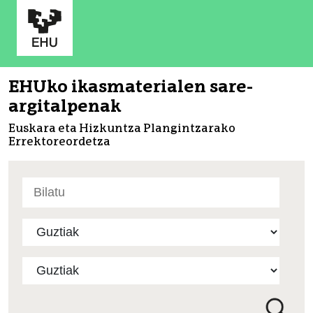
EHUko ikasmaterialen sare-
argitalpenak
Euskara eta Hizkuntza Plangintzarako
Errektoreordetza
Bilatu
atarian