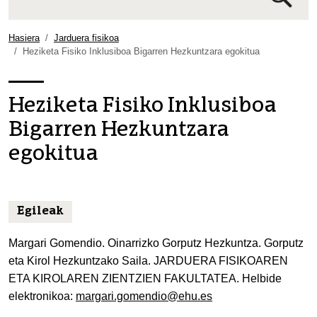
Bilaketa
aurreratua…
Hasiera
Jarduera fisikoa
Heziketa Fisiko Inklusiboa Bigarren Hezkuntzara egokitua
Heziketa Fisiko Inklusiboa
Bigarren Hezkuntzara
egokitua
Egileak
Margari Gomendio. Oinarrizko Gorputz Hezkuntza. Gorputz
eta Kirol Hezkuntzako Saila. JARDUERA FISIKOAREN
ETA KIROLAREN ZIENTZIEN FAKULTATEA. Helbide
elektronikoa:
margari.gomendio@ehu.es