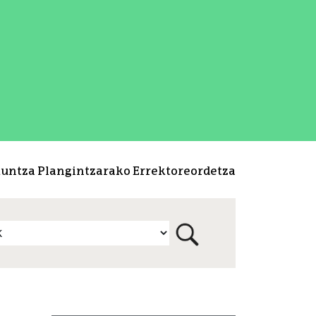
kuntza Plangintzarako Errektoreordetza