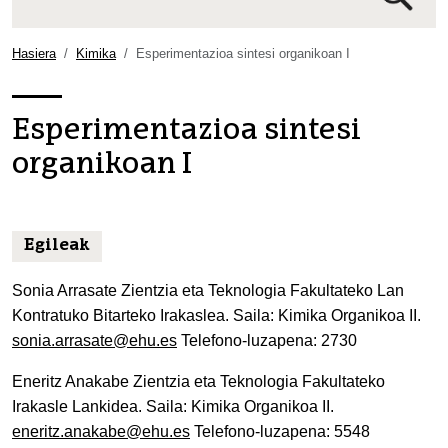
Bilaketa
aurreratua…
Hasiera
Kimika
Esperimentazioa sintesi organikoan I
Esperimentazioa sintesi
organikoan I
Egileak
Sonia Arrasate Zientzia eta Teknologia Fakultateko Lan
Kontratuko Bitarteko Irakaslea. Saila: Kimika Organikoa II.
sonia.arrasate@ehu.es
Telefono-luzapena: 2730
Eneritz Anakabe Zientzia eta Teknologia Fakultateko
Irakasle Lankidea. Saila: Kimika Organikoa II.
eneritz.anakabe@ehu.es
Telefono-luzapena: 5548