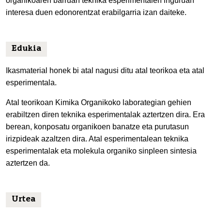
organikoaren barruan teknika esperimentalen inguruan
interesa duen edonorentzat erabilgarria izan daiteke.
Edukia
Ikasmaterial honek bi atal nagusi ditu atal teorikoa eta atal
esperimentala.
Atal teorikoan Kimika Organikoko laborategian gehien
erabiltzen diren teknika esperimentalak aztertzen dira. Era
berean, konposatu organikoen banatze eta purutasun
irizpideak azaltzen dira. Atal esperimentalean teknika
esperimentalak eta molekula organiko sinpleen sintesia
aztertzen da.
Urtea