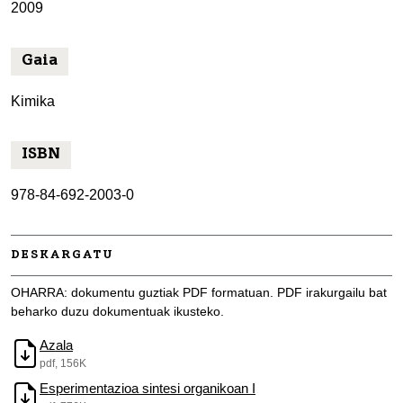
2009
Gaia
Kimika
ISBN
978-84-692-2003-0
DESKARGATU
OHARRA: dokumentu guztiak PDF formatuan. PDF irakurgailu bat
beharko duzu dokumentuak ikusteko.
Azala
pdf, 156K
Esperimentazioa sintesi organikoan I