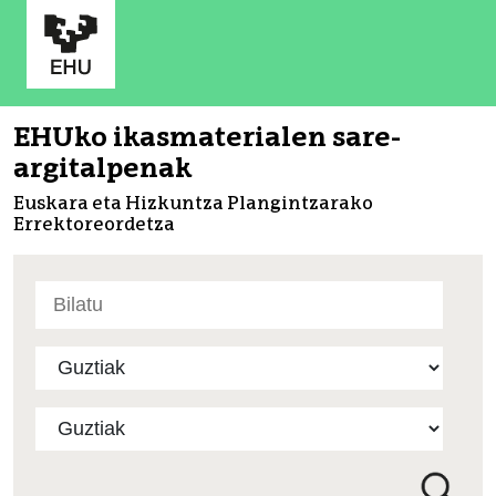
EHUko ikasmaterialen sare-
argitalpenak
Euskara eta Hizkuntza Plangintzarako
Errektoreordetza
Bilatu
atarian