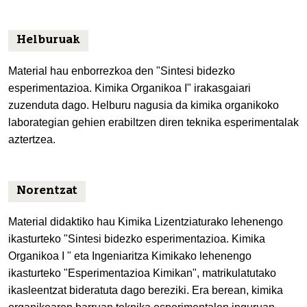
Helburuak
Material hau enborrezkoa den "Sintesi bidezko
esperimentazioa. Kimika Organikoa I" irakasgaiari
zuzenduta dago. Helburu nagusia da kimika organikoko
laborategian gehien erabiltzen diren teknika esperimentalak
aztertzea.
Norentzat
Material didaktiko hau Kimika Lizentziaturako lehenengo
ikasturteko "Sintesi bidezko esperimentazioa. Kimika
Organikoa I " eta Ingeniaritza Kimikako lehenengo
ikasturteko "Esperimentazioa Kimikan", matrikulatutako
ikasleentzat bideratuta dago bereziki. Era berean, kimika