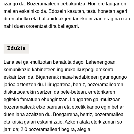
izango da: Bozeramaileen trebakuntza. Hori ere laugarren
mailan eskainiko da. Edozein kasutan, testu honetan ageri
diren aholku eta baliabideak jendarteko iritzian eragina izan
nahi duen ororentzat dira baliagarri.
Edukia
Lana sei gai-multzotan banatuta dago. Lehenengoan,
komunikazio-kabineteen inguruko ikuspegi orokorra
eskaintzen da. Bigarrenak masa-hedabideen gaur egungo
jarioa aztertzen du. Hirugarrena, berriz, bozeramailearen
diskurtsoarekin sartzen da bete-betean, erretorikaren
egiteko famatuen ehungintzan. Laugarren gai-multzoan
bozeramaileak etxe barruan eta etxetik kanpo egin behar
duen lana azaltzen du. Bosgarrena, berriz, bozeramailea
eta krisia gaiari eskaini zaio. Azken atala etorkizunari so
jarri da; 2.0 bozeramaileari begira, alegia.