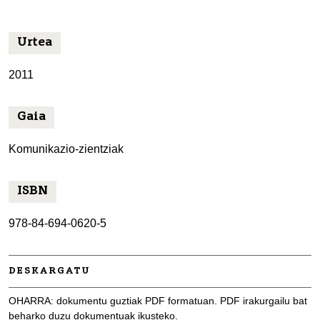
Urtea
2011
Gaia
Komunikazio-zientziak
ISBN
978-84-694-0620-5
DESKARGATU
OHARRA: dokumentu guztiak PDF formatuan. PDF irakurgailu bat
beharko duzu dokumentuak ikusteko.