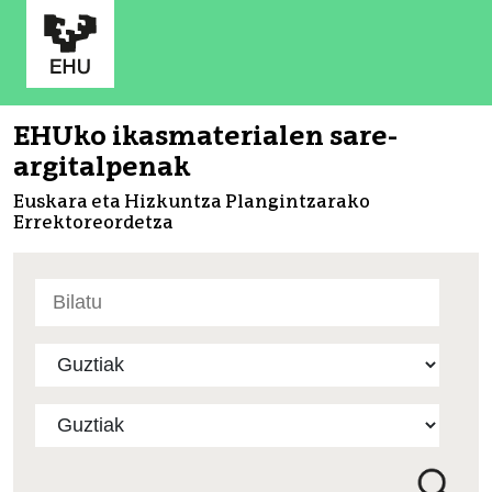
EHUko ikasmaterialen sare-
argitalpenak
Euskara eta Hizkuntza Plangintzarako
Errektoreordetza
Bilatu
atarian