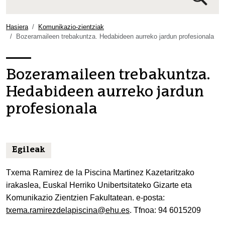
Bilaketa
aurreratua…
Hasiera
Komunikazio-zientziak
Bozeramaileen trebakuntza. Hedabideen aurreko jardun profesionala
Bozeramaileen trebakuntza.
Hedabideen aurreko jardun
profesionala
Egileak
Txema Ramirez de la Piscina Martinez Kazetaritzako
irakaslea, Euskal Herriko Unibertsitateko Gizarte eta
Komunikazio Zientzien Fakultatean. e-posta:
txema.ramirezdelapiscina@ehu.es
. Tfnoa: 94 6015209