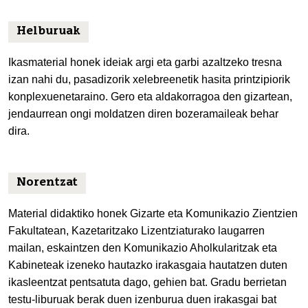
Helburuak
Ikasmaterial honek ideiak argi eta garbi azaltzeko tresna
izan nahi du, pasadizorik xelebreenetik hasita printzipiorik
konplexuenetaraino. Gero eta aldakorragoa den gizartean,
jendaurrean ongi moldatzen diren bozeramaileak behar
dira.
Norentzat
Material didaktiko honek Gizarte eta Komunikazio Zientzien
Fakultatean, Kazetaritzako Lizentziaturako laugarren
mailan, eskaintzen den Komunikazio Aholkularitzak eta
Kabineteak izeneko hautazko irakasgaia hautatzen duten
ikasleentzat pentsatuta dago, gehien bat. Gradu berrietan
testu-liburuak berak duen izenburua duen irakasgai bat