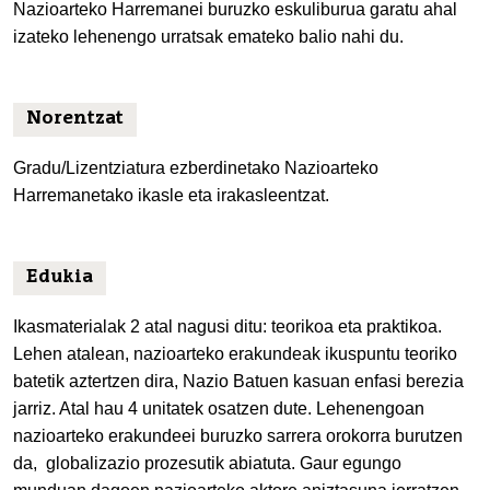
Nazioarteko Harremanei buruzko eskuliburua garatu ahal
izateko lehenengo urratsak emateko balio nahi du.
Norentzat
Gradu/Lizentziatura ezberdinetako Nazioarteko
Harremanetako ikasle eta irakasleentzat.
Edukia
Ikasmaterialak 2 atal nagusi ditu: teorikoa eta praktikoa.
Lehen atalean, nazioarteko erakundeak ikuspuntu teoriko
batetik aztertzen dira, Nazio Batuen kasuan enfasi berezia
jarriz. Atal hau 4 unitatek osatzen dute. Lehenengoan
nazioarteko erakundeei buruzko sarrera orokorra burutzen
da, globalizazio prozesutik abiatuta. Gaur egungo