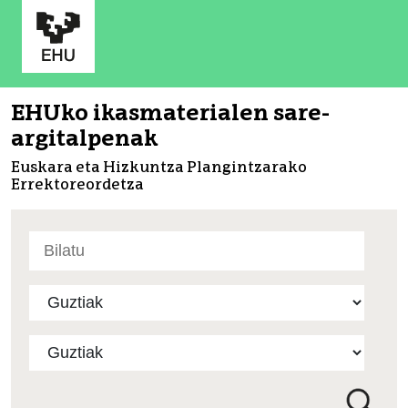
EHUko ikasmaterialen sare-
argitalpenak
Euskara eta Hizkuntza Plangintzarako
Errektoreordetza
Bilatu
atarian