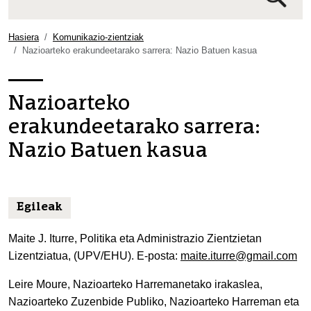
Bilaketa
aurreratua…
Hasiera
Komunikazio-zientziak
Nazioarteko erakundeetarako sarrera: Nazio Batuen kasua
Nazioarteko
erakundeetarako sarrera:
Nazio Batuen kasua
Egileak
Maite J. Iturre, Politika eta Administrazio Zientzietan
Lizentziatua, (UPV/EHU). E-posta:
maite.iturre@gmail.com
Leire Moure, Nazioarteko Harremanetako irakaslea,
Nazioarteko Zuzenbide Publiko, Nazioarteko Harreman eta