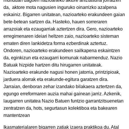
munduan dagoen nazioarteko aktore aniztasuna jorratzen
da, aktore mota nagusien inguruko oinarrizko azalpena
eskainiz. Bigarren unitatean, nazioarteko erakundeen gaian
bete-betean sartzen da. Hasteko, hauen sorreraren
arrazoiak eta ezaugarriak aztertzen dira. Gero, nazioarteko
erregimenaren ideiari heltzen zaio, nazioarteko sisteman
ematen diren lankidetza forma ezberdinak aztertuz.
Ondoren, nazioarteko erakundeen sailkapena eskaintzen
da, eginkizun eta ezaugarri komunak nabarmenduz. Nazio
Batuak hizpide hartzen ditu hirugarren unitateak.
Nazioarteko erakunde nagusi honen jatorria, printzipioak,
jarduera alorrak eta erakunde-egitura garatzen dira.
Jarraian, denboran zehar izandako bilakaera aztertzen da,
egungo erreformaren auzia mahai gainean jarriz. Azkenik,
laugarren unitatea Nazio Batuen funtzio garrantzitsuenetan
zentratzen da, hots, segurtasun kolektiboa eta bakearen
mantentzean
Ikasmaterialaren bigarren zatiak izaera praktikoa du. Atal