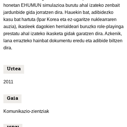
honetan EHUMUN simulazioa burutu ahal izateko zenbait
jardunbide gida jorratzen dira. Hauekin bat, adibidezko
kasu bat hartuta (Ipar Korea eta ez-ugaritze nuklearraren
auzia), ikasleek dagokien herrialdeari buruzko role-playinga
prestatu ahal izateko ikasketa gidak garatzen dira. Azkenik,
lana errazteko hainbat dokumentu eredu eta adibide biltzen
dira.
Urtea
2011
Gaia
Komunikazio-zientziak