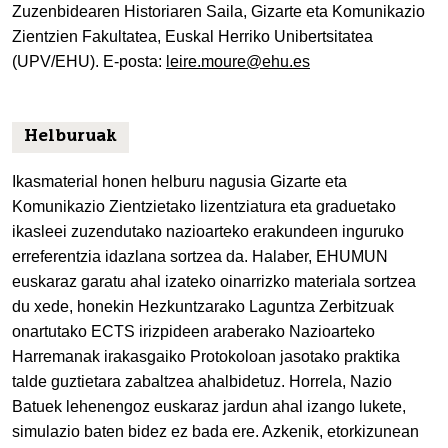
Zuzenbidearen Historiaren Saila, Gizarte eta Komunikazio
Zientzien Fakultatea, Euskal Herriko Unibertsitatea
(UPV/EHU). E-posta:
leire.moure@ehu.es
Helburuak
Ikasmaterial honen helburu nagusia Gizarte eta
Komunikazio Zientzietako lizentziatura eta graduetako
ikasleei zuzendutako nazioarteko erakundeen inguruko
erreferentzia idazlana sortzea da. Halaber, EHUMUN
euskaraz garatu ahal izateko oinarrizko materiala sortzea
du xede, honekin Hezkuntzarako Laguntza Zerbitzuak
onartutako ECTS irizpideen araberako Nazioarteko
Harremanak irakasgaiko Protokoloan jasotako praktika
talde guztietara zabaltzea ahalbidetuz. Horrela, Nazio
Batuek lehenengoz euskaraz jardun ahal izango lukete,
simulazio baten bidez ez bada ere. Azkenik, etorkizunean