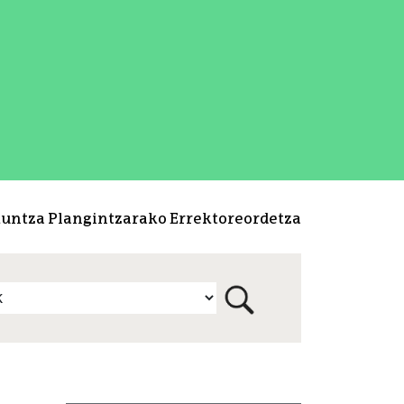
kuntza Plangintzarako Errektoreordetza