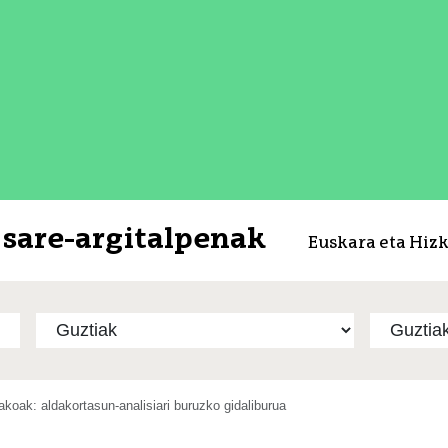
sare-argitalpenak
Euskara eta Hiz
lakoak: aldakortasun-analisiari buruzko gidaliburua