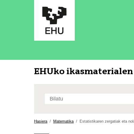
EHUko ikasmaterialen 
Bilatu
atarian
Bilaketa
aurreratua…
Hasiera
Matematika
Estatistikaren zergatiak eta no