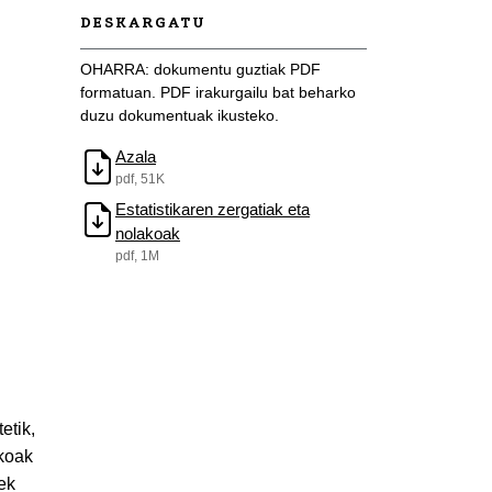
DESKARGATU
OHARRA: dokumentu guztiak PDF
formatuan. PDF irakurgailu bat beharko
duzu dokumentuak ikusteko.
Azala
pdf, 51K
Estatistikaren zergatiak eta
nolakoak
pdf, 1M
etik,
ikoak
eek