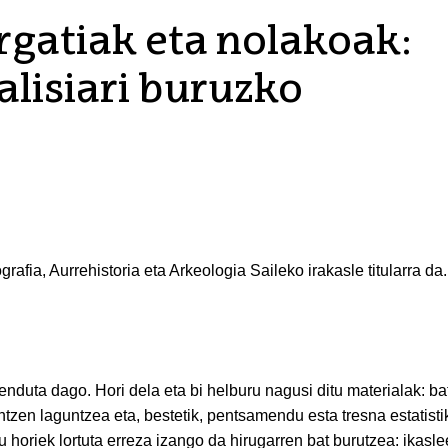
rgatiak eta nolakoak:
lisiari buruzko
afia, Aurrehistoria eta Arkeologia Saileko irakasle titularra da.
zenduta dago. Hori dela eta bi helburu nagusi ditu materialak: bat
entzen laguntzea eta, bestetik, pentsamendu esta tresna estatist
u horiek lortuta erreza izango da hirugarren bat burutzea: ikasl