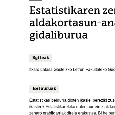
Estatistikaren ze
aldakortasun-ana
gidaliburua
Egileak
Itxaro Latasa Gasteizko Letren Fakultateko Geogr
Helburuak
Estatistikari beldurra dioten ikaslei bereziki zu
ikasleek Estatistikarekiko duten aurreiritziak k
zeharo erabilgarriak direla erakustea. Bi helbur