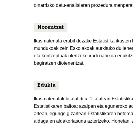
oinarrizko datu-analisiaren prozedura menpera
Norentzat
Ikasmateriala erabil dezake Estatistika ikaste
mundukoak zein Eskolakoak aurkituko du lehene
eta kontzeptuak ulertzeko irudi nahikoa edukitze
begiratzen diotenentzat.
Edukia
Ikasmaterialak bi atal ditu. 1. atalean Estatist
Estatistikaren balioa; azalpen eta eguneroko ad
artean, egungo gizartean Estatistikaren boterea
aldagaien aldakortasuna aztertzeko. Honetan, z