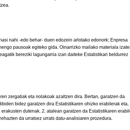
tzea.
n hasi nahi -edo behar- duen edozein arlotako edonork; Enpresa
ngo pausoak egiteko gida. Oinarrizko mailako materiala izate
agatik bereziki lagungarria izan daiteke Estatistikari beldurrez
ikaren zergatiak eta nolakoak azaltzen dira. Bertan, garatzen da
ibiden bidez garatzen dira Estatistikaren ohizko erabilerak eta,
 erakusten dutenak. 2. atalean garatzen da Estatistikaren erabil
ehazten da urratsez urrats datu-analisiaren prozedura.