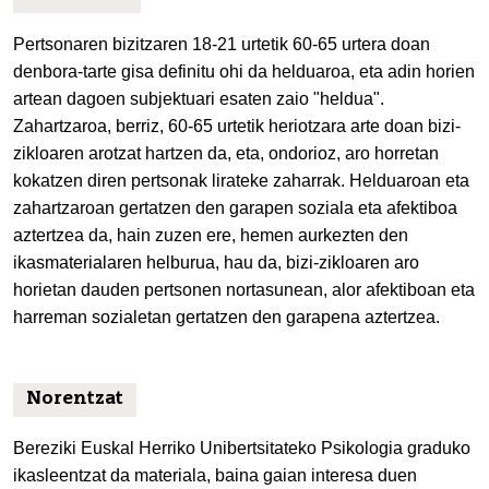
Pertsonaren bizitzaren 18-21 urtetik 60-65 urtera doan
denbora-tarte gisa definitu ohi da helduaroa, eta adin horien
artean dagoen subjektuari esaten zaio "heldua".
Zahartzaroa, berriz, 60-65 urtetik heriotzara arte doan bizi-
zikloaren arotzat hartzen da, eta, ondorioz, aro horretan
kokatzen diren pertsonak lirateke zaharrak. Helduaroan eta
zahartzaroan gertatzen den garapen soziala eta afektiboa
aztertzea da, hain zuzen ere, hemen aurkezten den
ikasmaterialaren helburua, hau da, bizi-zikloaren aro
horietan dauden pertsonen nortasunean, alor afektiboan eta
harreman sozialetan gertatzen den garapena aztertzea.
Norentzat
Bereziki Euskal Herriko Unibertsitateko Psikologia graduko
ikasleentzat da materiala, baina gaian interesa duen