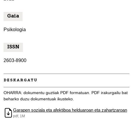
Gaia
Psikologia
ISSN
2603-8900
DESKARGATU
OHARRA: dokumentu guztiak PDF formatuan. PDF irakurgailu bat
beharko duzu dokumentuak ikusteko.
Garapen soziala eta afektiboa helduaroan eta zahartzaroan
pdf, 1M