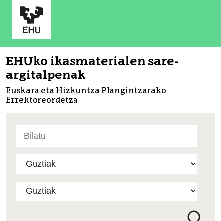
EHUko ikasmaterialen sare-
argitalpenak
Euskara eta Hizkuntza Plangintzarako
Errektoreordetza
Bilatu
atarian