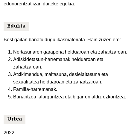
edonorentzat izan daiteke egokia.
Edukia
Bost gaitan banatu dugu ikasmateriala. Hain zuzen ere:
Nortasunaren garapena helduaroan eta zahartzaroan.
Adiskidetasun-harremanak helduaroan eta
zahartzaroan.
Atxikimendua, maitasuna, desleialtasuna eta
sexualitatea helduaroan eta zahartzaroan.
Familia-harremanak.
Banantzea, alarguntzea eta bigarren aldiz ezkontzea.
Urtea
2022