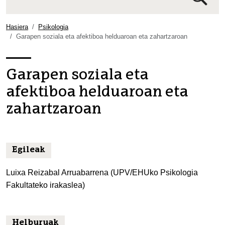
Bilaketa
aurreratua…
Hasiera
Psikologia
Garapen soziala eta afektiboa helduaroan eta zahartzaroan
Garapen soziala eta
afektiboa helduaroan eta
zahartzaroan
Egileak
Luixa Reizabal Arruabarrena (UPV/EHUko Psikologia
Fakultateko irakaslea)
Helburuak