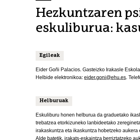
Hezkuntzaren ps
eskuliburua: kas
Egileak
Eider Goñi Palacios. Gasteizko Irakasle Eskol
Helbide elektronikoa:
eider.goni@ehu.es
. Tele
Helburuak
Eskuliburu honen helburua da graduetako ikasl
trebatzea etorkizuneko lanbideetako zereginet
irakaskuntza eta ikaskuntza hobetzeko aukera em
Alde batetik, irakats-eskaintza berriztatzeko a