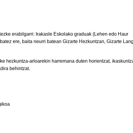
itezke erabilgarri: Irakasle Eskolako graduak (Lehen edo Haur
atez ere, baita neurri batean Gizarte Hezkuntzan, Gizarte Lan
ezke hezkuntza-arloarekin harremana duten horientzat, ikaskuntz
ira behintzat.
gikoa