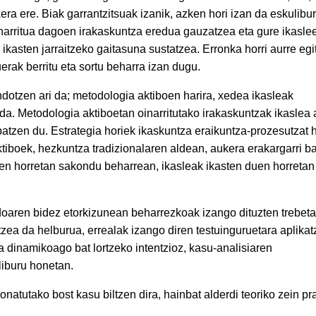
ukera ere. Biak garrantzitsuak izanik, azken hori izan da eskulibu
narritua dagoen irakaskuntza eredua gauzatzea eta gure ikasle
ikasten jarraitzeko gaitasuna sustatzea. Erronka horri aurre egi
uerak berritu eta sortu beharra izan dugu.
dotzen ari da; metodologia aktiboen harira, xedea ikasleak
da. Metodologia aktiboetan oinarritutako irakaskuntzak ikaslea 
batzen du. Estrategia horiek ikaskuntza eraikuntza-prozesutzat 
tiboek, hezkuntza tradizionalaren aldean, aukera erakargarri ba
uen horretan sakondu beharrean, ikasleak ikasten duen horretan
doaren bidez etorkizunean beharrezkoak izango dituzten trebet
zea da helburua, errealak izango diren testuinguruetara aplika
 dinamikoago bat lortzeko intentzioz, kasu-analisiaren
liburu honetan.
natutako bost kasu biltzen dira, hainbat alderdi teoriko zein pr