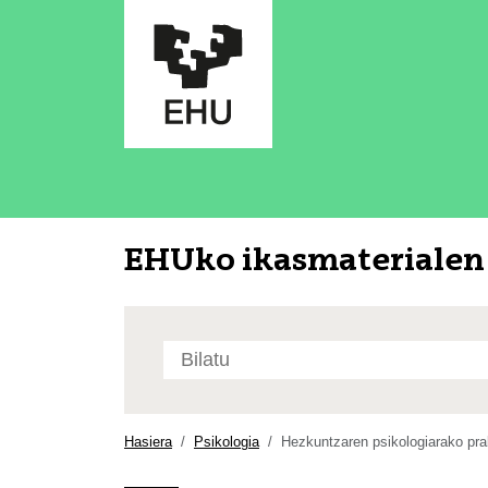
EHUko ikasmaterialen 
Bilatu
atarian
Bilaketa
aurreratua…
Hasiera
Psikologia
Hezkuntzaren psikologiarako pra