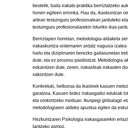
bestetik, baita irakats-praktika berriztatzeko a
honen egileen erronka. Hau da, ikaskuntzan oi
artean testuinguru profesionalean jarduteko eta 
testuinguru profesionalarekin loturiko ikas-jard
Berriztapen horretan, metodologia-aldaketa sen
irakaskuntza-sistemaren ardatz nagusia izatea 
hartu eta diziplinaren berezko gaitasunetan tre
dute, eta ez prozesu pasibotzat. Metodologia ak
eskaintzen dute, zeren, irakasleak irakasten d
sakontzen dute.
Konkretuki, helburua da ikasleek kasuen meto
garatzea. Kasuen bidez irakasgaiko edukiak lot
eta orokortzeko moduan. Ikuspegi globalago eta
metodologiaren aldeko apustua egiten da esku
Hezkuntzaren Psikologia irakasgaiarekin erlazio
lantzeko asmoz.