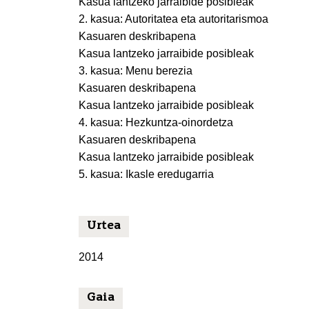
Kasua lantzeko jarraibide posibleak
2. kasua: Autoritatea eta autoritarismoa
Kasuaren deskribapena
Kasua lantzeko jarraibide posibleak
3. kasua: Menu berezia
Kasuaren deskribapena
Kasua lantzeko jarraibide posibleak
4. kasua: Hezkuntza-oinordetza
Kasuaren deskribapena
Kasua lantzeko jarraibide posibleak
5. kasua: Ikasle eredugarria
Urtea
2014
Gaia