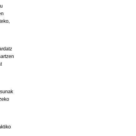
ru
en
teko,
ardatz
hartzen
t
asunak
tzeko
aktiko