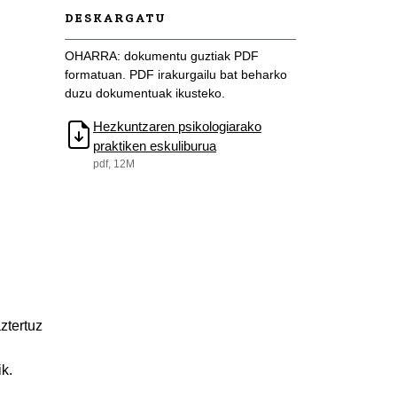
DESKARGATU
OHARRA: dokumentu guztiak PDF
formatuan. PDF irakurgailu bat beharko
duzu dokumentuak ikusteko.
Hezkuntzaren psikologiarako
praktiken eskuliburua
pdf, 12M
ztertuz
k.