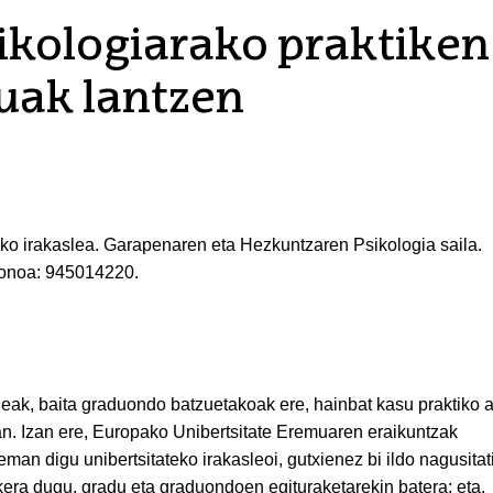
ikologiarako praktiken
uak lantzen
ako irakaslea. Garapenaren eta Hezkuntzaren Psikologia saila.
fonoa: 945014220.
eak, baita graduondo batzuetakoak ere, hainbat kasu praktiko a
an. Izan ere, Europako Unibertsitate Eremuaren eraikuntzak
an digu unibertsitateko irakasleoi, gutxienez bi ildo nagusitati
ukera dugu, gradu eta graduondoen egituraketarekin batera; eta,