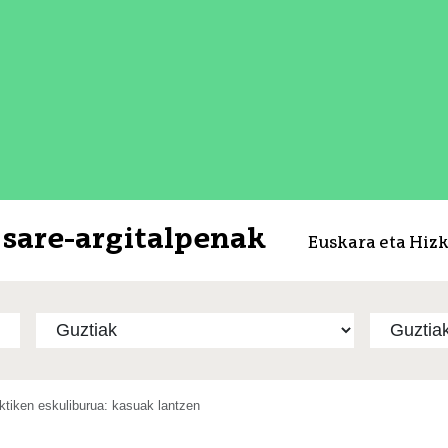
sare-argitalpenak
Euskara eta Hiz
ktiken eskuliburua: kasuak lantzen