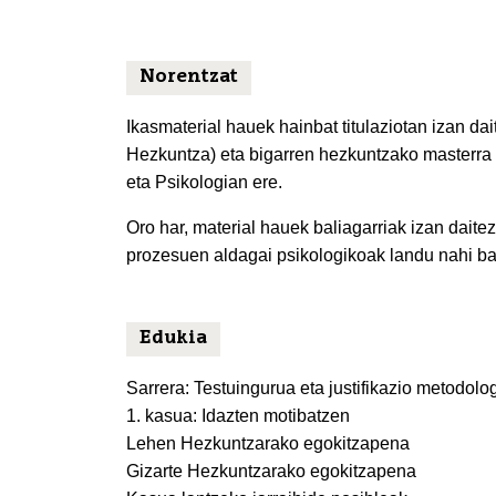
Norentzat
Ikasmaterial hauek hainbat titulaziotan izan da
Hezkuntza) eta bigarren hezkuntzako masterra b
eta Psikologian ere.
Oro har, material hauek baliagarriak izan dait
prozesuen aldagai psikologikoak landu nahi bad
Edukia
Sarrera: Testuingurua eta justifikazio metodolo
1. kasua: Idazten motibatzen
Lehen Hezkuntzarako egokitzapena
Gizarte Hezkuntzarako egokitzapena