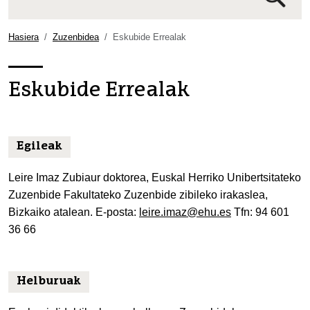
Bilaketa
aurreratua…
Hasiera
Zuzenbidea
Eskubide Errealak
Eskubide Errealak
Egileak
Leire Imaz Zubiaur doktorea, Euskal Herriko Unibertsitateko
Zuzenbide Fakultateko Zuzenbide zibileko irakaslea,
Bizkaiko atalean. E-posta:
leire.imaz@ehu.es
Tfn: 94 601
36 66
Helburuak