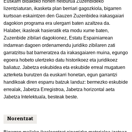
Euskarri didaktiko honen helburua Zuzenbideko
lizentziaturan, ikasketa plan berriari gagozkiola, bigarren
kurtsoan eskaintzen den Gauzen Zuzenbidea irakasgaiari
dagokion programa era ulergarri baten azaltzea da.
Halaber, ikasleak hasieratik eta modu xume baten,
Zuzenbide zibilari dagokionez, Estatu Espainiarrean
indarrean dagoen ordenamendu juridiko zibilaren zati
garratzitsu bat barneratzea da irakasgaiaren muina, egungo
egoera hobeto ulertzeko datu historikoez eta juridikoez
baliatuz. Jabetza eskubidea eta eskubide erreal mugatuen
azterketa burutzen da euskarri honetan, egun garrantzi
handikoak diren esparru batzuk landuz: bermezko eskubide
errealak, Jabetza Erregistroa, Jabetza horizontal aeta
Jabetza Intelektuala, besteak beste.
Norentzat