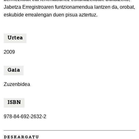
Jabetza Erregistroaren funtzionamendua lantzen da, orobat,
eskubide errealengan duen pisua aztertuz.
Urtea
2009
Gaia
Zuzenbidea
ISBN
978-84-692-2632-2
DESKARGATU