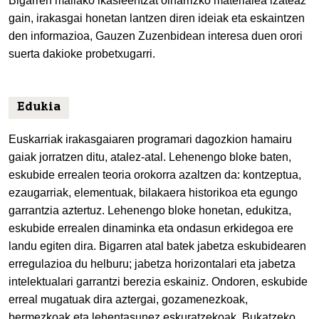
Bigarren mailako ikasleentzat oinarrizko materialea izateaz
gain, irakasgai honetan lantzen diren ideiak eta eskaintzen
den informazioa, Gauzen Zuzenbidean interesa duen orori
suerta dakioke probetxugarri.
Edukia
Euskarriak irakasgaiaren programari dagozkion hamairu
gaiak jorratzen ditu, atalez-atal. Lehenengo bloke baten,
eskubide errealen teoria orokorra azaltzen da: kontzeptua,
ezaugarriak, elementuak, bilakaera historikoa eta egungo
garrantzia aztertuz. Lehenengo bloke honetan, edukitza,
eskubide errealen dinaminka eta ondasun erkidegoa ere
landu egiten dira. Bigarren atal batek jabetza eskubidearen
erregulazioa du helburu; jabetza horizontalari eta jabetza
intelektualari garrantzi berezia eskainiz. Ondoren, eskubide
erreal mugatuak dira aztergai, gozamenezkoak,
bermezkoak eta lehentasunez eskuratzekoak. Bukatzeko,