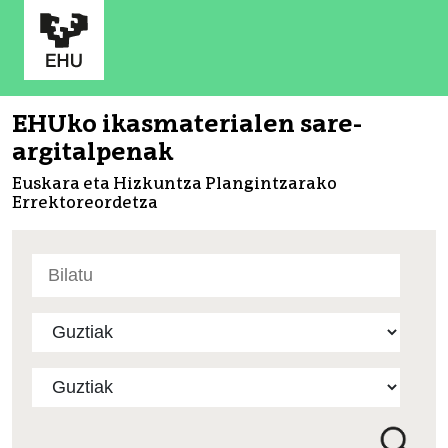
EHUko ikasmaterialen sare-
argitalpenak
Euskara eta Hizkuntza Plangintzarako
Errektoreordetza
Bilatu
atarian