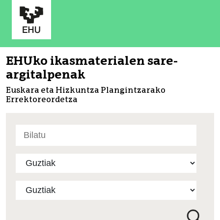
EHUko ikasmaterialen sare-
argitalpenak
Euskara eta Hizkuntza Plangintzarako
Errektoreordetza
Bilatu
atarian