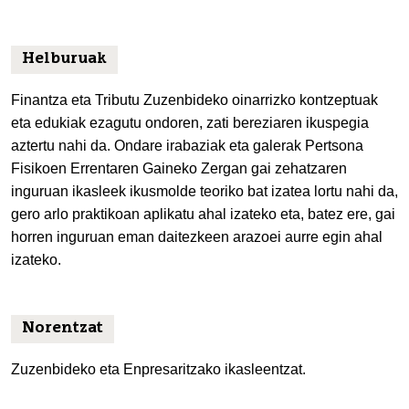
Helburuak
Finantza eta Tributu Zuzenbideko oinarrizko kontzeptuak
eta edukiak ezagutu ondoren, zati bereziaren ikuspegia
aztertu nahi da. Ondare irabaziak eta galerak Pertsona
Fisikoen Errentaren Gaineko Zergan gai zehatzaren
inguruan ikasleek ikusmolde teoriko bat izatea lortu nahi da,
gero arlo praktikoan aplikatu ahal izateko eta, batez ere, gai
horren inguruan eman daitezkeen arazoei aurre egin ahal
izateko.
Norentzat
Zuzenbideko eta Enpresaritzako ikasleentzat.