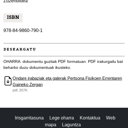
Zuzenbidea
ISBN
978-84-9860-790-1
DESKARGATU
OHARRA: dokumentu guztiak PDF formatuan. PDF irakurgailu bat
beharko duzu dokumentuak ikusteko.
Ondare irabaziak eta galerak Pertsona Fisikoen Errentaren
Gaineko Zergan
pdf, 307K
Irisgarritasuna
Lege oharra
Kontaktua
Web
mapa
Laguntza