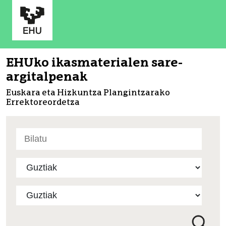
EHUko ikasmaterialen sare-
argitalpenak
Euskara eta Hizkuntza Plangintzarako
Errektoreordetza
Bilatu
atarian