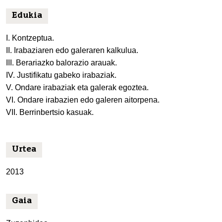
Edukia
I. Kontzeptua.
II. Irabaziaren edo galeraren kalkulua.
III. Berariazko balorazio arauak.
IV. Justifikatu gabeko irabaziak.
V. Ondare irabaziak eta galerak egoztea.
VI. Ondare irabazien edo galeren aitorpena.
VII. Berrinbertsio kasuak.
Urtea
2013
Gaia