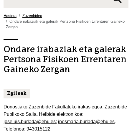
Bilaketa
aurreratua…
Hasiera
Zuzenbidea
Ondare irabaziak eta galerak Pertsona Fisikoen Errentaren Gaineko
Zergan
Ondare irabaziak eta galerak
Pertsona Fisikoen Errentaren
Gaineko Zergan
Egileak
Donostiako Zuzenbide Fakultateko irakaslegoa. Zuzenbide
Publikoko Saila. Helbide elektronikoa:
joseluis.burlada@ehu.es
;
inesmaria.burlada@ehu.es
.
Telefonoa: 943015122.