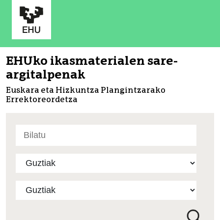
EHUko ikasmaterialen sare-
argitalpenak
Euskara eta Hizkuntza Plangintzarako
Errektoreordetza
Bilatu
atarian