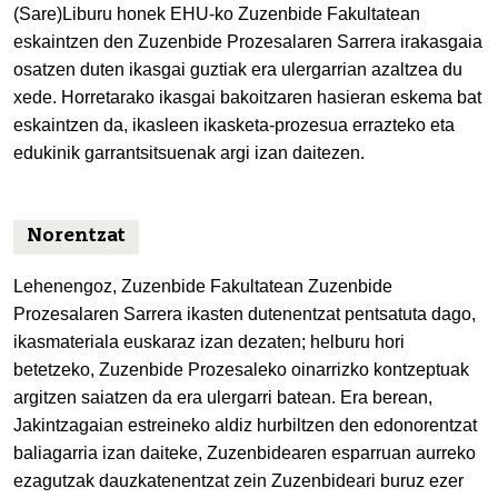
(Sare)Liburu honek EHU-ko Zuzenbide Fakultatean
eskaintzen den Zuzenbide Prozesalaren Sarrera irakasgaia
osatzen duten ikasgai guztiak era ulergarrian azaltzea du
xede. Horretarako ikasgai bakoitzaren hasieran eskema bat
eskaintzen da, ikasleen ikasketa-prozesua errazteko eta
edukinik garrantsitsuenak argi izan daitezen.
Norentzat
Lehenengoz, Zuzenbide Fakultatean Zuzenbide
Prozesalaren Sarrera ikasten dutenentzat pentsatuta dago,
ikasmateriala euskaraz izan dezaten; helburu hori
betetzeko, Zuzenbide Prozesaleko oinarrizko kontzeptuak
argitzen saiatzen da era ulergarri batean. Era berean,
Jakintzagaian estreineko aldiz hurbiltzen den edonorentzat
baliagarria izan daiteke, Zuzenbidearen esparruan aurreko
ezagutzak dauzkatenentzat zein Zuzenbideari buruz ezer