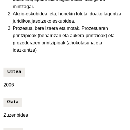
mintzagai.
Akzio-eskubidea, eta, honekin lotuta, doako laguntza
juridikoa jasotzeko eskubidea.
Prozesua, bere izaera eta motak. Prozesuaren
printzipioak (beharrizan eta aukera-printzioak) eta
prozeduraren printzipioak (ahokotasuna eta
idazkuntza)
Urtea
2006
Gaia
Zuzenbidea