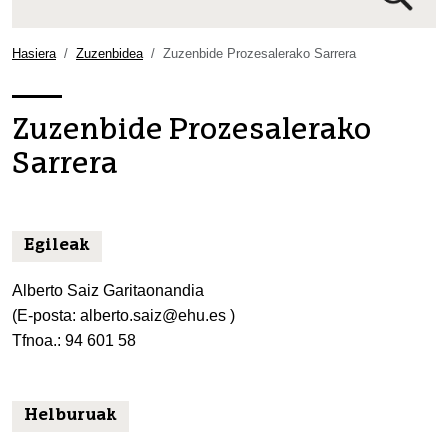
Bilaketa
aurreratua…
Hasiera
Zuzenbidea
Zuzenbide Prozesalerako Sarrera
Zuzenbide Prozesalerako
Sarrera
Egileak
Alberto Saiz Garitaonandia
(E-posta: alberto.saiz@ehu.es )
Tfnoa.: 94 601 58
Helburuak