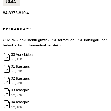
ISBN
84-8373-810-4
DESKARGATU
OHARRA: dokumentu guztiak PDF formatuan. PDF irakurgailu bat
beharko duzu dokumentuak ikusteko.
00 Aurkibidea
pdf, 15K
01 Ikasgaia
pdf, 33K
02 Ikasgaia
pdf, 23K
03 Ikasgaia
pdf, 27K
04 Ikasgaia
pdf, 18K