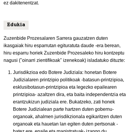
ez dakitenentzat.
Edukia
Zuzenbide Prozesalaren Sarrera gauzatzen duten
ikasgaiak hiru esparrutan egituratuta daude -era berean,
hiru esparru horiek Zuzenbide Prozesaleko hiru kontzeptu
nagusi ("oinarri zientifikoak" izenekoak) isladatuko dituzte:
Jurisdikzioa edo Botere Judiziala: honetan Botere
Judizialaren printzipio politikoak -batasun-printzipioa,
esklusibotasun-printzipioa eta legezko epailearen
printzipioa- azaltzen dira, eta baita independentzia eta
erantzukizun judiziala ere. Bukatzeko, zati honek
Botere Judizialean parte hartzen duten gobernu-
organoak, ahalmen jurisdikzionala egikaritzen duten
organoak eta hauetan lan egiten duten pertsonak -
batez ere, epaile eta magistratuak- izango du