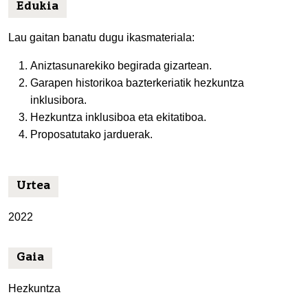
Edukia
Lau gaitan banatu dugu ikasmateriala:
Aniztasunarekiko begirada gizartean.
Garapen historikoa bazterkeriatik hezkuntza
inklusibora.
Hezkuntza inklusiboa eta ekitatiboa.
Proposatutako jarduerak.
Urtea
2022
Gaia
Hezkuntza