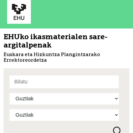
EHUko ikasmaterialen sare-
argitalpenak
Euskara eta Hizkuntza Plangintzarako
Errektoreordetza
Bilatu
atarian