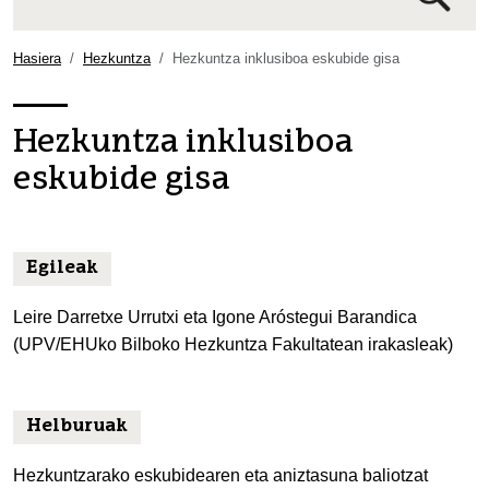
Bilaketa
aurreratua…
Hasiera
Hezkuntza
Hezkuntza inklusiboa eskubide gisa
Hezkuntza inklusiboa
eskubide gisa
Egileak
Leire Darretxe Urrutxi eta Igone Aróstegui Barandica
(UPV/EHUko Bilboko Hezkuntza Fakultatean irakasleak)
Helburuak
Hezkuntzarako eskubidearen eta aniztasuna baliotzat