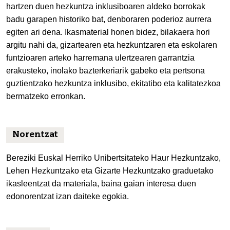
hartzen duen hezkuntza inklusiboaren aldeko borrokak
badu garapen historiko bat, denboraren poderioz aurrera
egiten ari dena. Ikasmaterial honen bidez, bilakaera hori
argitu nahi da, gizartearen eta hezkuntzaren eta eskolaren
funtzioaren arteko harremana ulertzearen garrantzia
erakusteko, inolako bazterkeriarik gabeko eta pertsona
guztientzako hezkuntza inklusibo, ekitatibo eta kalitatezkoa
bermatzeko erronkan.
Norentzat
Bereziki Euskal Herriko Unibertsitateko Haur Hezkuntzako,
Lehen Hezkuntzako eta Gizarte Hezkuntzako graduetako
ikasleentzat da materiala, baina gaian interesa duen
edonorentzat izan daiteke egokia.