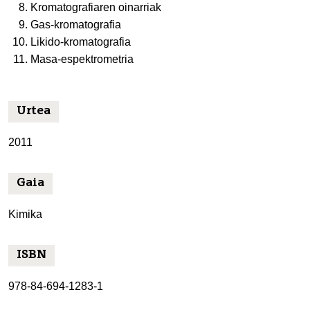
Kromatografiaren oinarriak
Gas-kromatografia
Likido-kromatografia
Masa-espektrometria
Urtea
2011
Gaia
Kimika
ISBN
978-84-694-1283-1